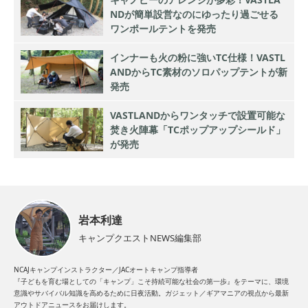
NDが簡単設営なのにゆったり過ごせる
ワンポールテントを発売
インナーも火の粉に強いTC仕様！VASTL
ANDからTC素材のソロパップテントが新
発売
VASTLANDからワンタッチで設置可能な
焚き火陣幕「TCポップアップシールド」
が発売
岩本利達
キャンプクエストNEWS編集部
NCAJキャンプインストラクター／JACオートキャンプ指導者
『子どもを育む場としての「キャンプ」こそ持続可能な社会の第一歩』をテーマに、環境
意識やサバイバル知識を高めるために日夜活動。ガジェット／ギアマニアの視点から最新
アウトドアニュースをお届けします。