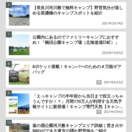
【長良川河川敷で無料キャンプ】野営気分が楽し
める美濃橋のキャンプスポットを紹介
2021年3月14日
公園内にあるのでファミリーキャンプにおすす
め！「鶴沼公園キャンプ場（北海道浦臼町）」
2025年10月5日
8ポケット搭載！キャンパーのための＃万能ギア
バッグ
PR
2021年6月3日
「えっキャンプの半年前から当日まで役立っちゃ
うんですか！？」月間170万人が利用する天気予
報サイトに新登場！キャンプ専門天気【キャンプ
ナビ】の秘密
PR
2021年5月6日
釜の淵公園河川敷キャンプエリア詳細｜焚き火や
BBQができる東京の隠れ野営地をご紹介