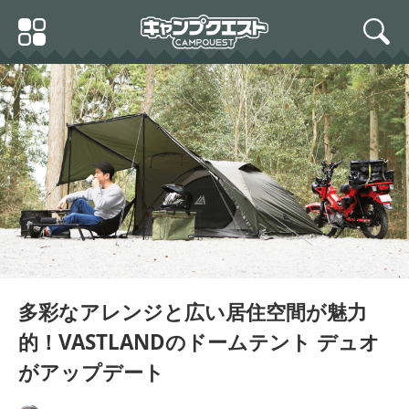
Skip
Primary
to
search
Menu
content
多彩なアレンジと広い居住空間が魅力
的！VASTLANDのドームテント デュオ
がアップデート