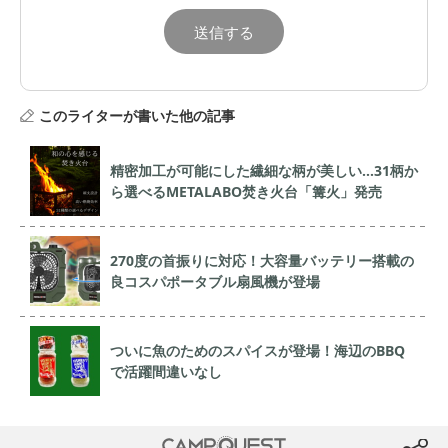
このライターが書いた他の記事
精密加工が可能にした繊細な柄が美しい…31柄か
ら選べるMETALABO焚き火台「篝火」発売
270度の首振りに対応！大容量バッテリー搭載の
良コスパポータブル扇風機が登場
ついに魚のためのスパイスが登場！海辺のBBQ
で活躍間違いなし
CAMP QUEST