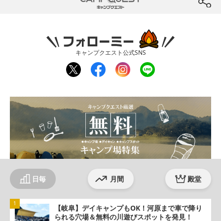
btn
フォローミー
キャンプクエスト公式SNS
twit
fac
inst
line
ter
ebo
agr
ok
am
日毎
月間
殿堂
【岐阜】デイキャンプもOK！河原まで車で降り
られる穴場＆無料の川遊びスポットを発見！