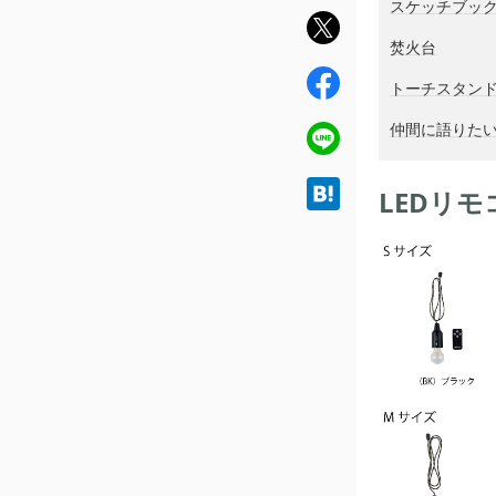
スケッチブッ
twit
焚火台
ter
fac
トーチスタン
ebo
仲間に語りた
ok
line
hat
LEDリ
ena