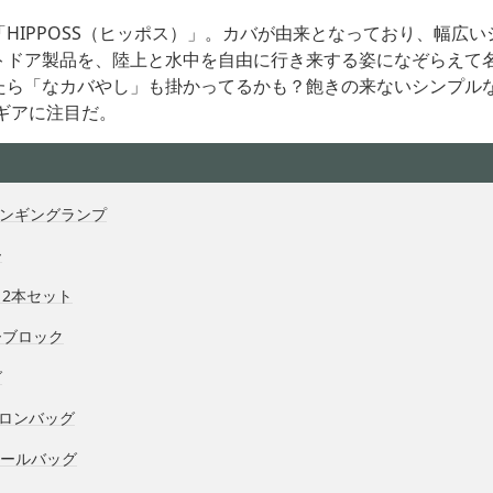
HIPPOSS（ヒッポス）」。カバが由来となっており、幅広
トドア製品を、陸上と水中を自由に行き来する姿になぞらえて
たら「なカバやし」も掛かってるかも？飽きの来ないシンプル
Sギアに注目だ。
ハンギングランプ
ー
2本セット
ーブロック
グ
プロンバッグ
トールバッグ