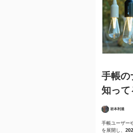
手帳の
知って
岩本利達
手帳ユーザー
を展開し、
2