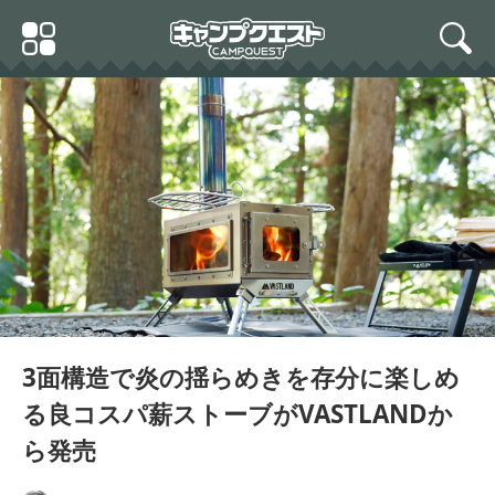
Skip
Primary
to
search
Menu
content
3面構造で炎の揺らめきを存分に楽しめ
る良コスパ薪ストーブがVASTLANDか
ら発売