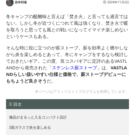
岩本利達
2024年11月2日
冬キャンプの醍醐味と言えば「焚き火」と言っても過言では
ない。しかし冬が近づくにつれて風は強くなり、焚き火で暖
を取ろうと思っても風との戦いになってイマイチ楽しめない
というケースもある。
そんな時に役に立つのが薪ストーブ。薪を効率よく燃やしな
がら炎を楽しめるとあって、冬にキャンプをするなら検討し
ておきたいギア。この度、良コスパギアに定評のあるVASTL
ANDから発売された「
ステンレス薪ストーブ
」は、
VASTLA
NDらしい扱いやすい仕様と価格で、薪ストーブデビューに
もちょうど良さそう
だ。
本ページはアフィリエイトプログラムを利用しています。
目次
備品がまるっと入るコンパクト設計
3面ガラスで炎を楽しめる