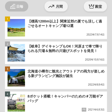
日毎
月間
殿堂
【標高1200m以上】関東近郊の夏でも涼しく過
ごせるオートキャンプ場12選
2023年7月14日
【岐阜】デイキャンプもOK！河原まで車で降り
られる穴場＆無料の川遊びスポットを発見！
2020年10月16日
北海道小樽市に観光とアウトドアの両方が楽しめ
る新グランピング施設が誕生
2022年8月4日
8ポケット搭載！キャンパーのための＃万能ギア
バッグ
PR
2021年6月3日