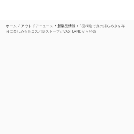
ホーム
アウトドアニュース
新製品情報
3面構造で炎の揺らめきを存
分に楽しめる良コスパ薪ストーブがVASTLANDから発売