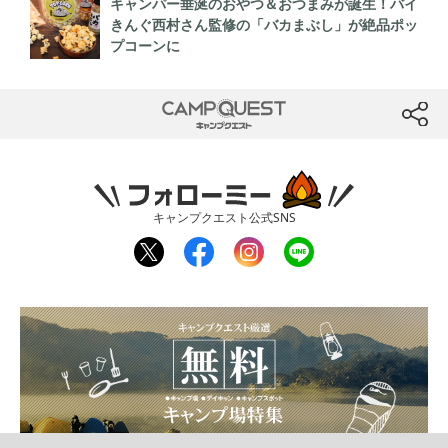
キャンパー垂涎のおやつ＆おつまみが誕生！バイ
きんぐ西村さん監修の「バカまぶし」が絶品ポッ
プコーンに
CAMP QUEST
btn
フォローミー
キャンプクエスト公式SNS
twit
fac
inst
line
ter
ebo
agr
ok
am