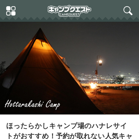
Skip
Primary
to
search
Menu
content
スノーピーク(snow peak)
ユニフレーム ユニセラTG-
ペグ30cm ソリッドステー
III No.615010
ク30(6本セット) R-103-1
テント タープ 設営 アウト
ドア キャンプ
ほったらかしキャンプ場のハナレサイ
トがおすすめ！予約が取れない人気キャ