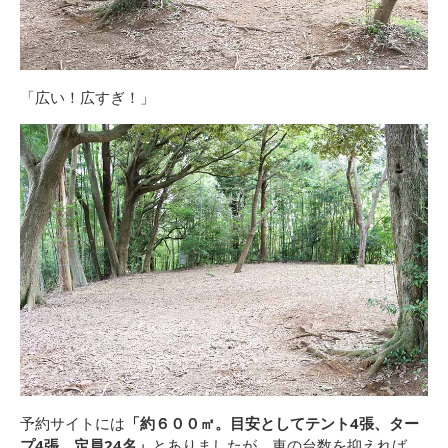
「広い！広すぎ！」
予約サイトには
「約６００㎡。目安としてテント4張、ター
プ4張。定員24名」
とありましたが、車の台数を抑えれば、