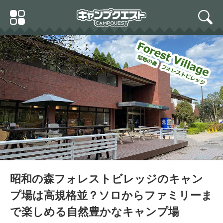
Skip
Primary
to
search
Menu
content
昭和の森フォレストビレッジのキャン
プ場は高規格並？ソロからファミリーま
で楽しめる自然豊かなキャンプ場