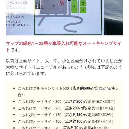
マップの緑色1～25番が車乗入れ可能なオートキャンプサイ
ト
です。
以前は区画サイト、大、中、小と区画分けされていましたが
大幅なサイトリニューアルがあったようで現在は下記のよう
に分けられています。
こもれびグルキャンサイト600（
広さ約600㎡
/定員24名/車6
台/）
こもれびオートサイト300（
広さ約300㎡
/定員16名/車3台）
こもれびオートサイト200（
広さ200㎡約
/定員12名/車3台）
こもれびオートサイト150（
広さ約150㎡
/定員8名/車2台）
こもれびオートサイト100（
広さ約100㎡
/定員4名/車1台）
こもれびオートサイト70（
広さ約70㎡
/定員4名/車1台）