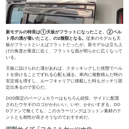
新モデルの特長は①天板がフラットになったこと、②ベル
ト用の溝が着いたこと、の2種類となる。
従来のモデルも天
板がフラットといえばフラットだったが、新モデルは立ち上
げの角度が垂直に近く、フラットな面が明らかに広くなって
いる。
天板に設けられた溝があれば、スタッキングした状態でベル
トを掛けることでずれる心配も減る。車内に複数積んだ時の
安定感も増すし、ルーフキャリアに積載した時もガッチリ固
定出来るので安心だ。
DOD限定のベージュカラーはもちろん続投。サイドに配置
されたウサギのロゴがかわいい。いや、かわいすぎる。DO
Dファンで無くても、このカラーリングはコットン素材のテ
ントとも相性が良さそうなのでおすすめだ。