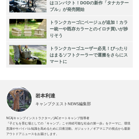
はコンパクト！DODの新作「タナカテー
ブル」が発売開始
トランクカーゴにベージュが追加！カラ
ー統一や既存カラーとのイロチ買いが捗
りそう
トランクカーゴユーザー必見！ぴったり
はまるソフトクーラーで運搬をさらにス
マートに
岩本利達
キャンプクエストNEWS編集部
NCAJキャンプインストラクター／JACオートキャンプ指導者
『子どもを育む場としての「キャンプ」こそ持続可能な社会の第一歩』をテーマに、環境
意識やサバイバル知識を高めるために日夜活動。ガジェット／ギアマニアの視点から最新
アウトドアニュースをお届けします。