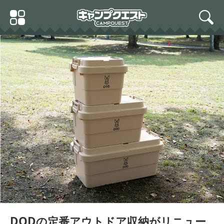
Skip
Primary
to
search
Menu
content
DODの定番アウトドア収納がリニュー