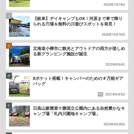
2023年7月14日
【岐阜】デイキャンプもOK！河原まで車で降り
られる穴場＆無料の川遊びスポットを発見！
2020年10月16日
北海道小樽市に観光とアウトドアの両方が楽しめ
る新グランピング施設が誕生
2022年8月4日
8ポケット搭載！キャンパーのための＃万能ギア
バッグ
PR
2021年6月3日
日高山脈襟裳十勝国立公園内にある自然豊かなキ
ャンプ場「札内川園地キャンプ場」
2025年9月28日