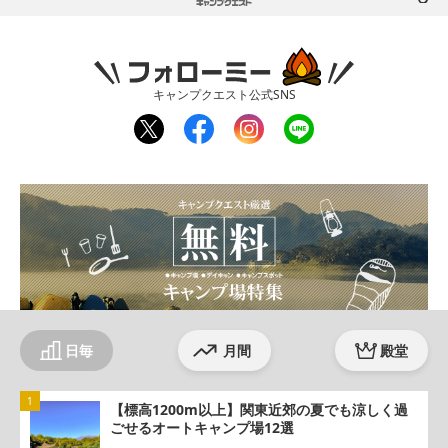
フォローミー
キャンプクエスト公式SNS
twit
fac
inst
line
ter
ebo
agr
ok
am
日毎
月間
殿堂
【標高1200m以上】関東近郊の夏でも涼しく過
ごせるオートキャンプ場12選