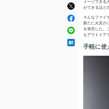
メージできる
twit
ができるほど
ter
そんなファイ
fac
新たに火災の
ebo
を発売した。
ok
line
もアウトドア
hat
手軽に使
ena