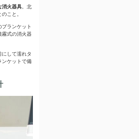
な消火器具
。北
とのこと。
のブランケット
噴霧式の消火器
前にして濡れタ
ランケットで備
計