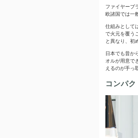
ファイヤーブ
欧諸国では一
仕組みとして
で火元を覆う
と異なり、初
日本でも昔か
オルが用意で
えるのが手っ
コンパク