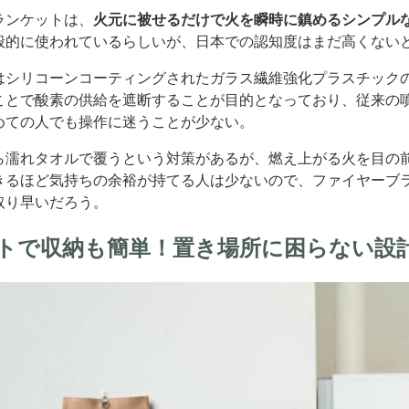
ランケットは、
火元に被せるだけで火を瞬時に鎮めるシンプル
般的に使われているらしいが、日本での認知度はまだ高くない
はシリコーンコーティングされたガラス繊維強化プラスチック
ことで酸素の供給を遮断することが目的となっており、従来の
めての人でも操作に迷うことが少ない。
ら濡れタオルで覆うという対策があるが、燃え上がる火を目の
きるほど気持ちの余裕が持てる人は少ないので、ファイヤーブ
取り早いだろう。
トで収納も簡単！置き場所に困らない設