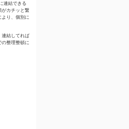
縦に連結できる
類がカチッと繋
により、個別に
、連結してれば
での整理整頓に