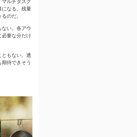
。マルチタスク
様になる。残量
きるのだ。
もない。各アウ
に必要な分だけ
こともない。透
も期待できそう