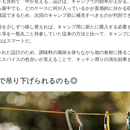
チも含めて「中が見える」設計は、キャンプでの効率が上がる
る最中でも、どのケースに何が入っているかが直感的に分かる
確認できるため、次回のキャンプ前に補充すべきものが判別で
料を少しずつ移し替えれば、キャンプ用に新たに購入する必要
ス等を一瓶丸ごと持参していた従来の方法と比べて、キャンプ
のはスマートだ。
された設計のため、調味料の風味を保ちながら他の食材に移る
にスパイスの色合いが見えることで、キッチン周りの演出効果
で吊り下げられるのも◎