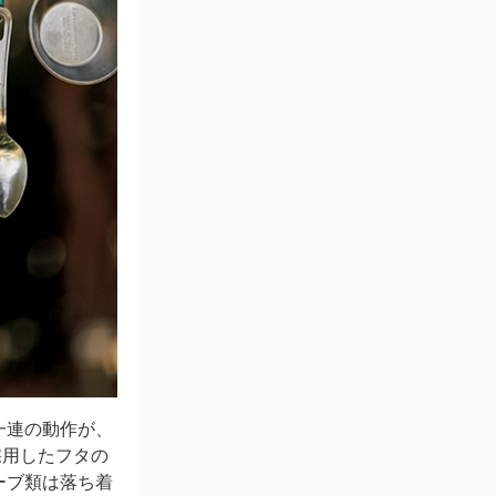
一連の動作が、
採用したフタの
ーブ類は落ち着