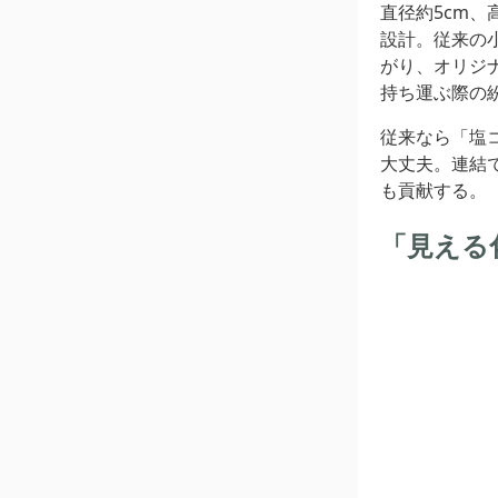
直径約5cm、
設計。従来の
がり、オリジ
持ち運ぶ際の
従来なら「塩
大丈夫。連結
も貢献する。
「見える