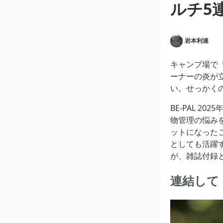
ルチ5
岩本利達
キャンプ場で
ーナーの炎が
い。せっかく
BE-PAL 20
物管理の悩み
ットになった
としても活躍
が、雑誌付録
連結して