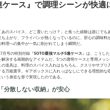
連ケース』で調理シーンが快適
「あのスパイス、どこ置いたっけ？」と焦った経験は誰にでも
立ち上がり、フライパンが熱くなっているのに、肝心の調味料
の料理への集中が一気に削がれてしまう瞬間だ。
25年7月号の特別付録『
SOTO最強マルチ5連ケース
』は、こうした
を解決する画期的なアイテムだ。5つの透明ケースと専用メッ
この道具は、料理のスパイス入れはもちろん、クスリやサプリ
する万能選手。ギアボックスに入れっぱなしにできる理想的な
という身近な形で実現したのである。
「分散しない収納」が安心