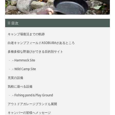
目次
キャンプ場復活までの軌跡
白老キャンプフィールドASOBUBAがあるところ
多種多様な野遊びができる目的別サイト
－Hammock Site
－Wild Camp Site
充実の設備
気軽に遊べる設備
－Fishing pond＆Play Ground
アウトドアガレージブランドも展開
キャンパーの皆様へメッセージ