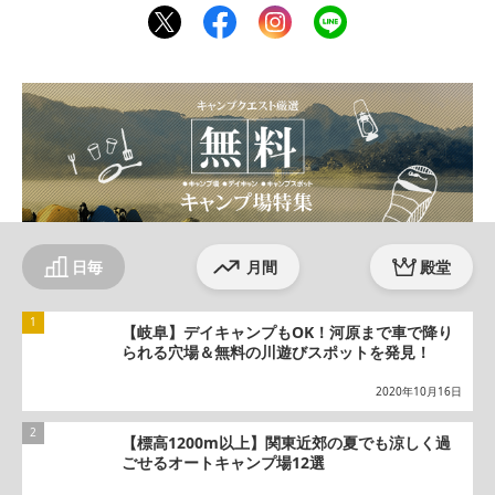
twit
fac
inst
line
ter
ebo
agr
ok
am
日毎
月間
殿堂
【岐阜】デイキャンプもOK！河原まで車で降り
られる穴場＆無料の川遊びスポットを発見！
2020年10月16日
【標高1200m以上】関東近郊の夏でも涼しく過
ごせるオートキャンプ場12選