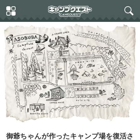
Skip
Primary
to
search
Menu
content
御爺ちゃんが作ったキャンプ場を復活さ