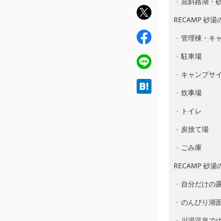
屈斜路湖・
twit
RECAMP 砂
ter
fac
管理棟・キ
ebo
駐車場
ok
line
キャンプサ
hat
炊事場
ena
トイレ
炭捨て場
ごみ庫
RECAMP 砂
自分だけの
のんびり湖
川湯温泉で