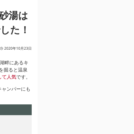
P砂湯は
でした！
2020年10月23日
の湖畔にあるキ
を掘ると温泉
して人気
です。
キャンパーにも