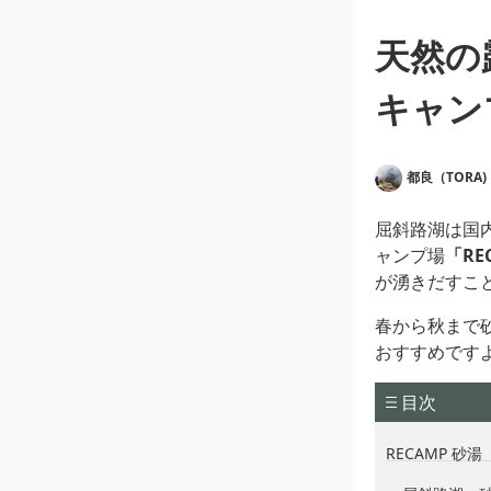
天然の
キャン
都良（TORA)
屈斜路湖は国
ャンプ場
「RE
が湧きだすこ
春から秋まで
おすすめです
目次
RECAMP 