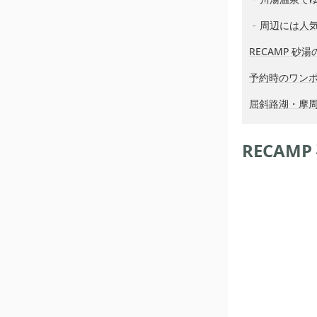
周辺には人
RECAMP 
予約時のワン
屈斜路湖・摩周
RECA