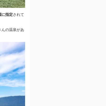
園に指定
されて
さんの温泉があ