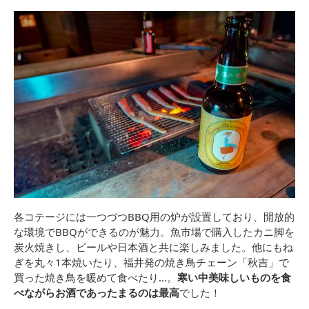
各コテージには一つづつBBQ用の炉が設置しており、開放的
な環境でBBQができるのが魅力。魚市場で購入したカニ脚を
炭火焼きし、ビールや日本酒と共に楽しみました。他にもね
ぎを丸々1本焼いたり、福井発の焼き鳥チェーン「秋吉」で
買った焼き鳥を暖めて食べたり…。
寒い中美味しいものを食
べながらお酒であったまるのは最高
でした！