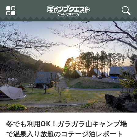
Skip
Primary
to
search
Menu
content
冬でも利用OK！ガラガラ山キャンプ場
で温泉入り放題のコテージ泊レポート