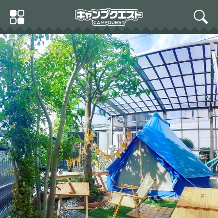
Skip
Primary
to
search
Menu
content
正規品 品 ノルディスク アスガルド デニム
7.1 / ジップインフロア付 Nordisk Asgar
d 7.1 Denim-SMU [242028]