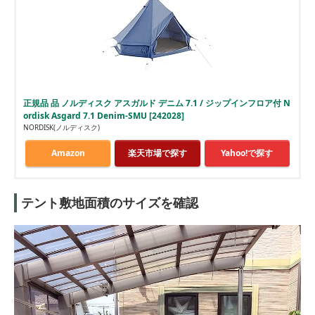
正規品 品 ノルディスク アスガルド デニム 7.1 / ジップインフロア付 N
ordisk Asgard 7.1 Denim-SMU [242028]
NORDISK(ノルディスク)
Amazon
楽天市場で探す
Yahoo!で探す
テント敷地面積のサイズを確認