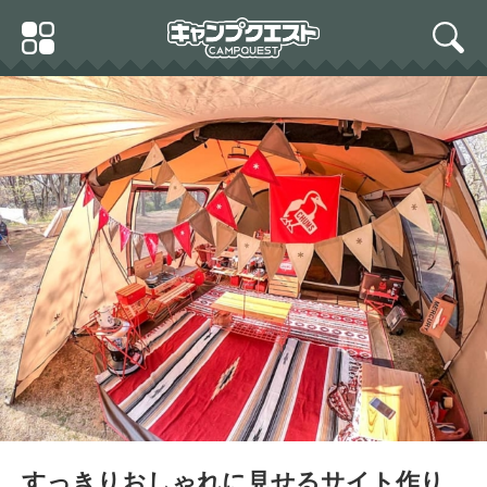
Skip
Primary
to
search
Menu
content
すっきりおしゃれに見せるサイト作り