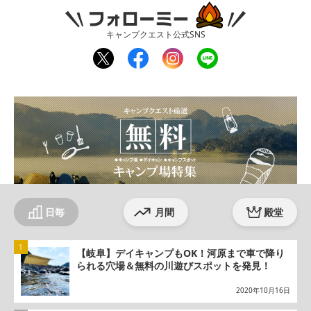
フォローミー
キャンプクエスト公式SNS
twit
fac
inst
line
ter
ebo
agr
ok
am
日毎
月間
殿堂
【岐阜】デイキャンプもOK！河原まで車で降り
られる穴場＆無料の川遊びスポットを発見！
2020年10月16日