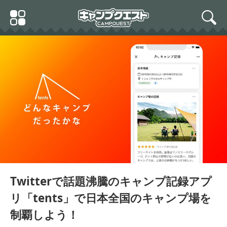
Skip
Primary
to
search
Menu
content
Twitterで話題沸騰のキャンプ記録アプ
リ「tents」で日本全国のキャンプ場を
制覇しよう！