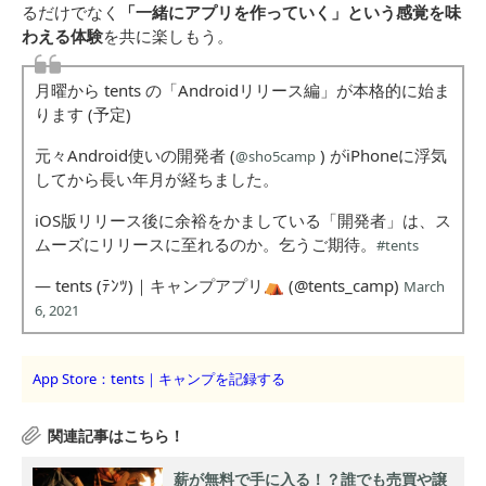
るだけでなく
「一緒にアプリを作っていく」という感覚を味
わえる体験
を共に楽しもう。
月曜から tents の「Androidリリース編」が本格的に始ま
ります (予定)
元々Android使いの開発者 (
) がiPhoneに浮気
@sho5camp
してから長い年月が経ちました。
iOS版リリース後に余裕をかましている「開発者」は、ス
ムーズにリリースに至れるのか。乞うご期待。
#tents
— tents (ﾃﾝﾂ)｜キャンプアプリ⛺️ (@tents_camp)
March
6, 2021
App Store：tents｜キャンプを記録す‪る‬
薪が無料で手に入る！？誰でも売買や譲