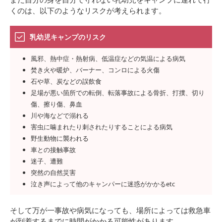
くのは、以下のようなリスクが考えられます。
乳幼児キャンプのリスク
風邪、熱中症・熱射病、低温症などの気温による病気
焚き火や暖炉、バーナー、コンロによる火傷
石や草、炭などの誤飲食
足場が悪い箇所での転倒、転落事故による骨折、打撲、切り
傷、擦り傷、鼻血
川や海などで溺れる
害虫に噛まれたり刺されたりすることによる病気
野生動物に襲われる
車との接触事故
迷子、遭難
突然の自然災害
泣き声によって他のキャンパーに迷惑がかかるetc
そして万が一事故や病気になっても、場所によっては救急車
が到着するまでに時間がかかる可能性があります。