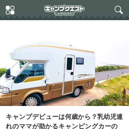
Skip
Primary
to
search
Menu
content
キャンプデビューは何歳から？乳幼児連
れのママが助かるキャンピングカーの