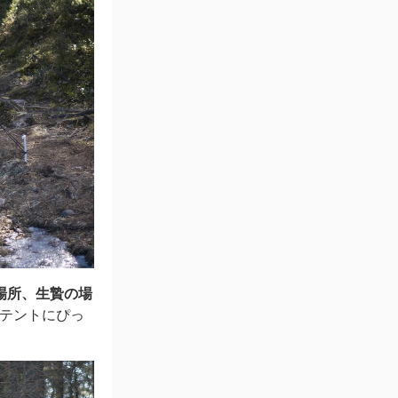
場所、生贄の場
ナテントにぴっ