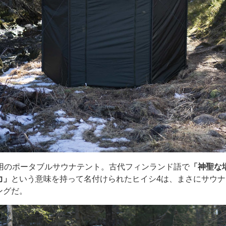
人用のポータブルサウナテント。古代フィンランド語で
「神聖な
力」
という意味を持って名付けられたヒイシ4は、まさにサウ
ングだ。