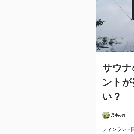
サウナ
ントが
い？
乃木みお
フィンランド国