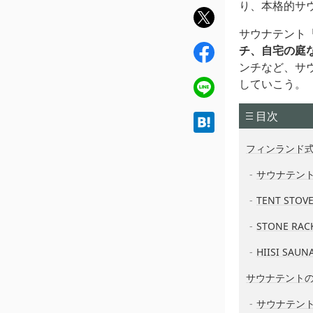
り、本格的サ
twit
ter
サウナテント「
fac
チ、自宅の庭
ebo
ンチなど、サ
ok
していこう。
line
目次
hat
ena
フィンランド
サウナテント 
TENT ST
STONE R
HIISI SA
サウナテント
サウナテン