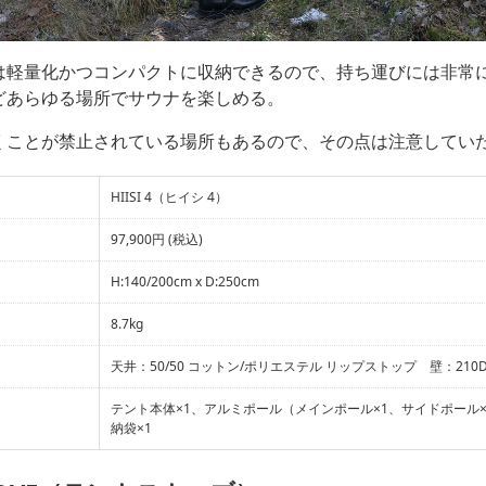
は軽量化かつコンパクトに収納できるので、持ち運びには非常
どあらゆる場所でサウナを楽しめる。
くことが禁止されている場所もあるので、その点は注意してい
HIISI 4（ヒイシ 4）
97,900円 (税込)
H:140/200cm x D:250cm
8.7kg
天井：50/50 コットン/ポリエステル リップストップ 壁：210D
テント本体×1、アルミポール（メインポール×1、サイドポール×6
納袋×1