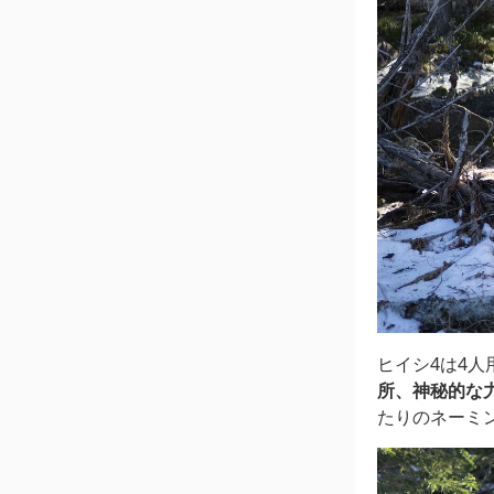
ヒイシ4は4
所、神秘的な
たりのネーミ