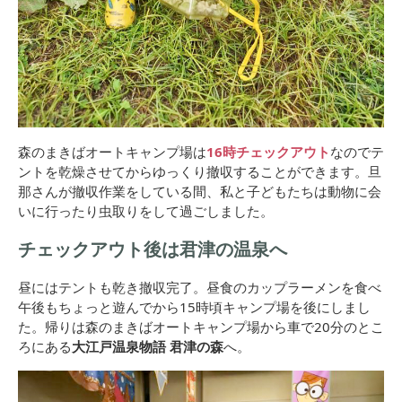
森のまきばオートキャンプ場は
16時チェックアウト
なのでテ
ントを乾燥させてからゆっくり撤収することができます。旦
那さんが撤収作業をしている間、私と子どもたちは動物に会
いに行ったり虫取りをして過ごしました。
チェックアウト後は君津の温泉へ
昼にはテントも乾き撤収完了。昼食のカップラーメンを食べ
午後もちょっと遊んでから15時頃キャンプ場を後にしまし
た。帰りは森のまきばオートキャンプ場から車で20分のとこ
ろにある
大江戸温泉物語 君津の森
へ。