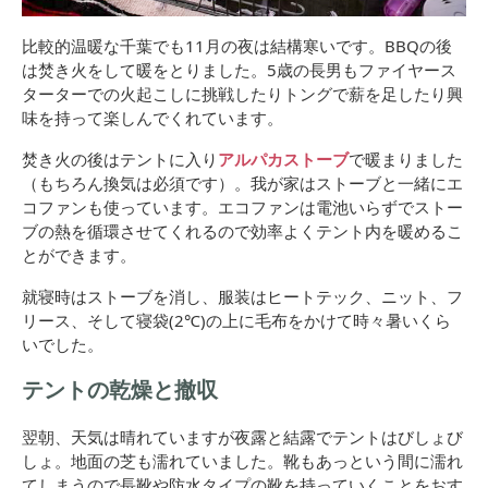
比較的温暖な千葉でも11月の夜は結構寒いです。BBQの後
は焚き火をして暖をとりました。5歳の長男もファイヤース
ターターでの火起こしに挑戦したりトングで薪を足したり興
味を持って楽しんでくれています。
焚き火の後はテントに入り
アルパカストーブ
で暖まりました
（もちろん換気は必須です）。我が家はストーブと一緒にエ
コファンも使っています。エコファンは電池いらずでストー
ブの熱を循環させてくれるので効率よくテント内を暖めるこ
とができます。
就寝時はストーブを消し、服装はヒートテック、ニット、フ
リース、そして寝袋(2℃)の上に毛布をかけて時々暑いくら
いでした。
テントの乾燥と撤収
翌朝、天気は晴れていますが夜露と結露でテントはびしょび
しょ。地面の芝も濡れていました。靴もあっという間に濡れ
てしまうので長靴や防水タイプの靴を持っていくことをおす