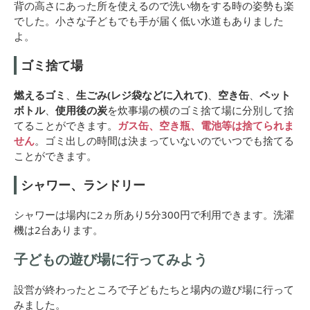
背の高さにあった所を使えるので洗い物をする時の姿勢も楽
でした。小さな子どもでも手が届く低い水道もありました
よ。
ゴミ捨て場
燃えるゴミ
、
生ごみ(レジ袋などに入れて)
、
空き缶
、
ペット
ボトル
、
使用後の炭
を炊事場の横のゴミ捨て場に分別して捨
てることができます。
ガス缶、空き瓶、電池等は捨てられま
せん
。ゴミ出しの時間は決まっていないのでいつでも捨てる
ことができます。
シャワー、ランドリー
シャワーは場内に2ヵ所あり5分300円で利用できます。洗濯
機は2台あります。
子どもの遊び場に行ってみよう
設営が終わったところで子どもたちと場内の遊び場に行って
みました。