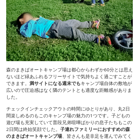
森のまきばオートキャンプ場は都心からわずか60分とは思え
ないほど緑あふれるフリーサイトで気持ちよく過ごすことが
できます。
満サイトになる週末でも
キャンプ場自体の敷地が
広いので圧迫感はなく隣のテントとも適度な距離感がありま
した。
チェックインチェックアウトの時間にゆとりがあり、丸2日
間楽しめるのもこのキャンプ場の魅力の1つです。子どもの
遊び場も充実していて普段兄弟喧嘩ばかりの息子たちもこの
2日間は終始笑顔でした。
子連れファミリーにおすすめの森
のまきばオートキャンプ場
、皆さんも是非足を運んでみてく