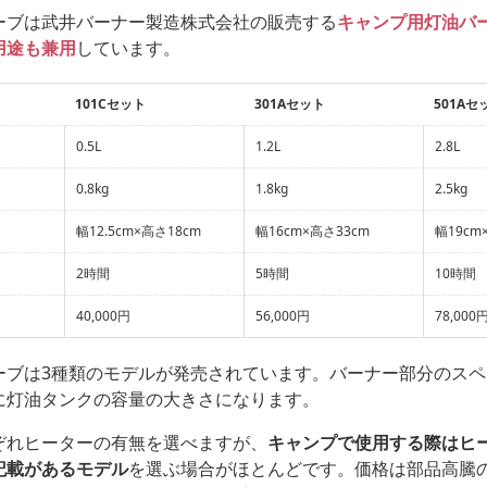
ーブは武井バーナー製造株式会社の販売する
キャンプ用灯油バ
用途も兼用
しています。
101Cセット
301Aセット
501Aセ
0.5L
1.2L
2.8L
0.8kg
1.8kg
2.5kg
幅12.5cm×高さ18cm
幅16cm×高さ33cm
幅19cm
2時間
5時間
10時間
40,000円
56,000円
78,000
ーブは3種類のモデルが発売されています。バーナー部分のス
に灯油タンクの容量の大きさになります。
ぞれヒーターの有無を選べますが、
キャンプで使用する際はヒ
記載があるモデル
を選ぶ場合がほとんどです。価格は部品高騰