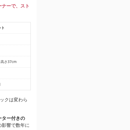
ーナーで、スト
ット
×高さ37cm
円
ペックは変わら
ーター付きの
の影響で数年に