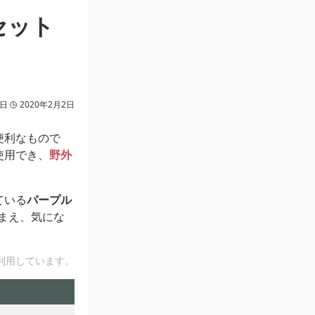
セット
ト
6日
2020年2月2日
便利なもので
使用でき、
野外
ている
パープル
まえ、気にな
利用しています。