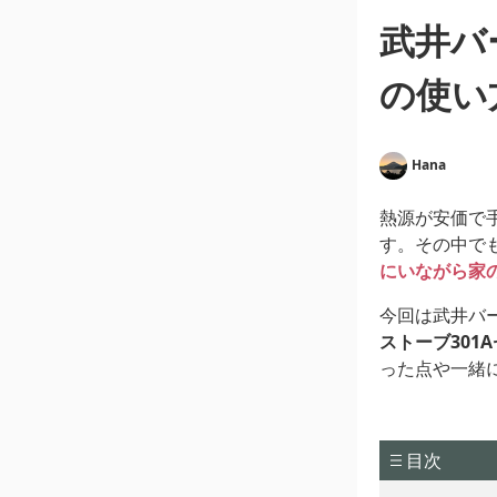
武井バ
の使い
Hana
熱源が安価で
す。その中で
にいながら家
今回は武井バ
ストーブ30
った点や一緒
目次