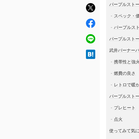
パープルスト
twit
ter
スペック・
fac
パープルス
ebo
ok
line
パープルストー
武井バーナー
hat
ena
携帯性と強
燃費の良さ
レトロで暖
パープルスト
プレヒート
点火
使ってみて気