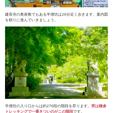
建長寺の奥座敷でもある半僧坊は20分近く歩きます。案内図
を頼りに進んでいきましょう。
半僧坊の入り口からは約270段の階段を昇ります。
実は鎌倉
トレッキングで一番きついのがこの階段
です。