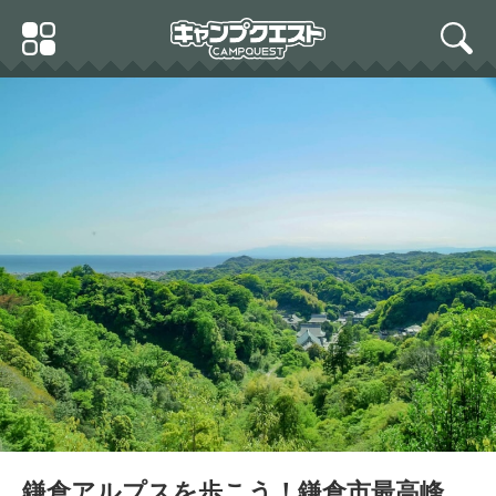
Skip
Primary
to
search
Menu
content
鎌倉アルプスを歩こう！鎌倉市最高峰