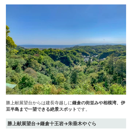
勝上献展望台からは建長寺越しに
鎌倉の街並みや相模湾、伊
豆半島まで一望できる絶景スポット
です。
勝上献展望台→鎌倉十王岩→朱垂木やぐら