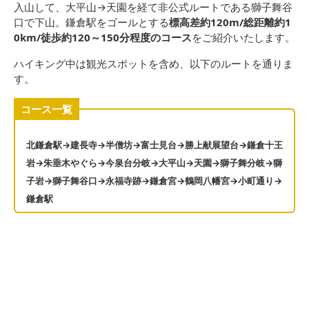
入山して、大平山→天園を経て非公式ルートである獅子舞谷
口で下山。鎌倉駅をゴールとする
標高差約120m/総距離約1
0km/徒歩約120～150分程度のコース
をご紹介いたします。
ハイキング中は観光スポットを含め、以下のルートを通りま
す。
コース一覧
北鎌倉駅→建長寺→半僧坊→富士見台→勝上献展望台→鎌倉十王
岩→朱垂木やぐら→今泉台分岐→大平山→天園→獅子舞分岐→獅
子岩→獅子舞谷口→永福寺跡→鎌倉宮→鶴岡八幡宮→小町通り→
鎌倉駅