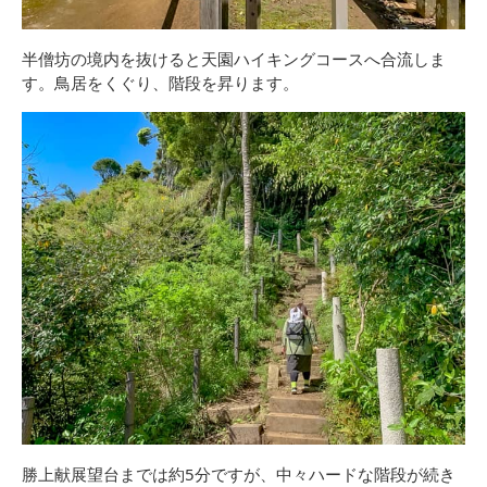
半僧坊の境内を抜けると天園ハイキングコースへ合流しま
す。鳥居をくぐり、階段を昇ります。
勝上献展望台までは約5分ですが、中々ハードな階段が続き