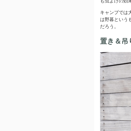
も虫よけの効
キャンプでは
は野暮という
だろう。
置き＆吊