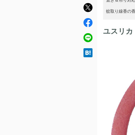
twit
蚊取り線香の
ter
fac
ebo
ユスリカ
ok
line
hat
ena