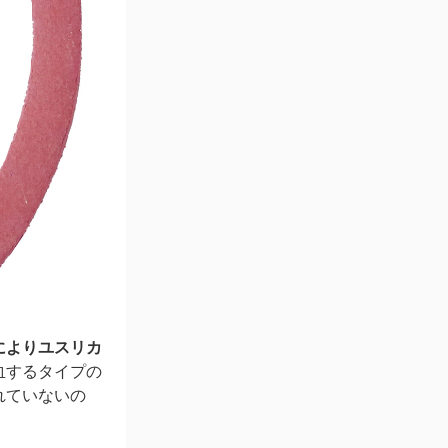
によりユスリカ
血するタイプの
れていないの