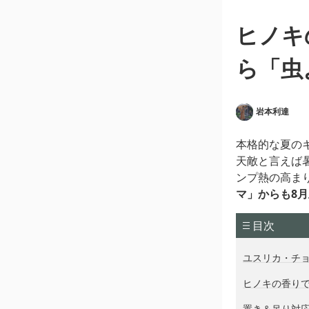
ヒノキ
ら「虫
岩本利達
本格的な夏の
天敵と言えば
ンプ熱の高ま
マ」からも8
目次
ユスリカ・チ
ヒノキの香り
置き＆吊り対