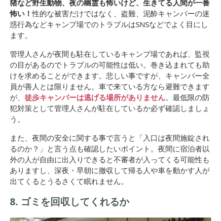
猪など野生動物、夜の幽霊も怖いけど、生きてる人間が一番
怖い！
性的な被害だけではなく、盗難、泥酔キャンパーの迷
惑行為などキャンプ場でのトラブルはSNSなどでよく目にし
ます。
管理人さんが夜間も駐在しているキャンプ場であれば、監視
の目があるのでトラブルの可能性は低い。巻き込まれても助
けを求めることができます。悲しい事ですが、キャンパー全
員が善人とは限りません。車で来ている方なら避難できます
が、
徒歩キャンパーは逃げる場所がありません
。最低限の防
犯対策として管理人さんが駐在しているか必ず確認しましょ
う。
また、夜間の安全に関する事で言うと「入口は夜間施錠され
るのか？」と言う点も確認したいポイント。夜間に宿泊者以
外の人が自由に出入りできると不審者が入ってくる可能性も
ありますし、深夜・早朝に撤収して帰る人や車を動かす人が
出てくるとうるさくて眠れません。
8. ゴミを回収してくれるか