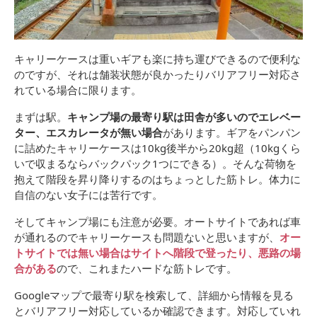
キャリーケースは重いギアも楽に持ち運びできるので便利な
のですが、それは舗装状態が良かったりバリアフリー対応さ
れている場合に限ります。
まずは駅。
キャンプ場の最寄り駅は田舎が多いのでエレベー
ター、エスカレータが無い場合
があります。ギアをパンパン
に詰めたキャリーケースは10kg後半から20kg超（10kgくら
いで収まるならバックパック1つにできる）。そんな荷物を
抱えて階段を昇り降りするのはちょっとした筋トレ。体力に
自信のない女子には苦行です。
そしてキャンプ場にも注意が必要。オートサイトであれば車
が通れるのでキャリーケースも問題ないと思いますが、
オー
トサイトでは無い場合はサイトへ階段で登ったり、悪路の場
合がある
ので、これまたハードな筋トレです。
Googleマップで最寄り駅を検索して、詳細から情報を見る
とバリアフリー対応しているか確認できます。対応していれ