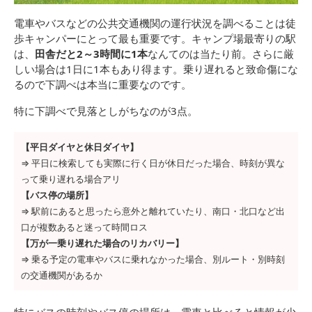
電車やバスなどの公共交通機関の運行状況を調べることは徒
歩キャンパーにとって最も重要です。キャンプ場最寄りの駅
は、
田舎だと2～3時間に1本
なんてのは当たり前。さらに厳
しい場合は1日に1本もあり得ます。乗り遅れると致命傷にな
るので下調べは本当に重要なのです。
特に下調べで見落としがちなのが3点。
【平日ダイヤと休日ダイヤ】
⇒ 平日に検索しても実際に行く日が休日だった場合、時刻が異な
って乗り遅れる場合アリ
【バス停の場所】
⇒ 駅前にあると思ったら意外と離れていたり、南口・北口など出
口が複数あると迷って時間ロス
【万が一乗り遅れた場合のリカバリー】
⇒ 乗る予定の電車やバスに乗れなかった場合、別ルート・別時刻
の交通機関があるか
特にバスの時刻やバス停の場所は、電車と比べると情報が少