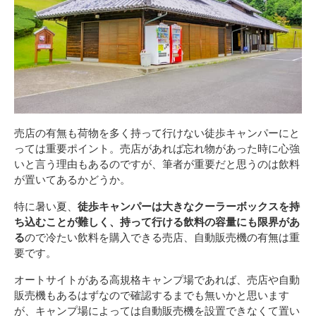
売店の有無も荷物を多く持って行けない徒歩キャンパーにと
っては重要ポイント。売店があれば忘れ物があった時に心強
いと言う理由もあるのですが、筆者が重要だと思うのは飲料
が置いてあるかどうか。
特に暑い夏、
徒歩キャンパーは大きなクーラーボックスを持
ち込むことが難しく、持って行ける飲料の容量にも限界があ
る
ので冷たい飲料を購入できる売店、自動販売機の有無は重
要です。
オートサイトがある高規格キャンプ場であれば、売店や自動
販売機もあるはずなので確認するまでも無いかと思います
が、キャンプ場によっては自動販売機を設置できなくて置い