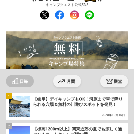
キャンプクエスト公式SNS
twit
fac
inst
line
ter
ebo
agr
ok
am
日毎
月間
殿堂
【岐阜】デイキャンプもOK！河原まで車で降り
られる穴場＆無料の川遊びスポットを発見！
2020年10月16日
【標高1200m以上】関東近郊の夏でも涼しく過