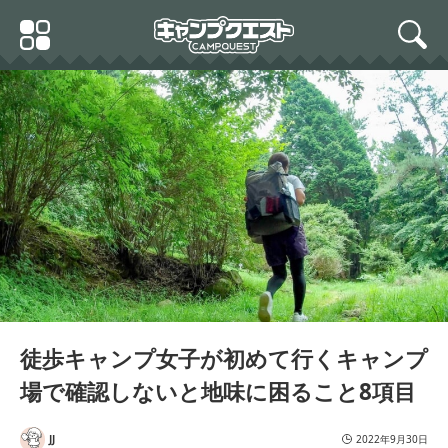
Skip
Primary
to
search
Menu
content
徒歩キャンプ女子が初めて行くキャンプ
場で確認しないと地味に困ること8項目
JJ
2022年9月30日