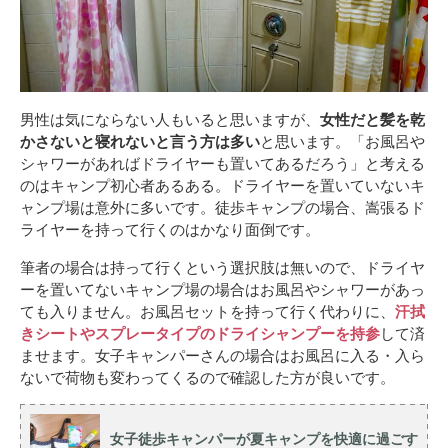
男性は気にならない人もいると思いますが、
女性だと髪を乾
かさないと寝れないと言う方は多い
と思います。「お風呂や
シャワーがあればドライヤーも置いてあるだろう」と考える
のはキャンプ初心者あるある。ドライヤーを置いていないキ
ャンプ場は意外に多いです。徒歩キャンプの場合、嵩張るド
ライヤーを持って行くのはかなり面倒です。
筆者の場合は持って行くという選択肢は無いので、ドライヤ
ーを置いてないキャンプ場の場合はお風呂やシャワーがあっ
ても入りません。お風呂セットを持って行く代わりに、
汗拭
きシートやスプレータイプのドライシャンプーを持参
して済
ませます。女子キャンパーさんの場合はお風呂に入る・入ら
ないで荷物も変わってくるので確認した方が良いです。
女子徒歩キャンパーが夏キャンプを快適に過ごす