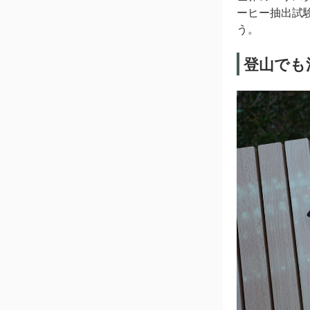
ーヒー抽出試
う。
登山でも