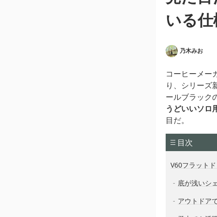
いる仕
乃木みお
コーヒーメーカ
り、シリーズ新
ールブラック
うどいいソロ
目だ。
目次
V60フラットド
底が浅いシ
アウトドアで