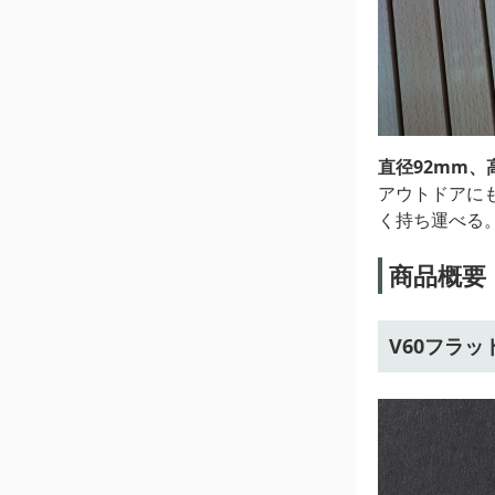
直径92mm、
アウトドアに
く持ち運べる
商品概要
V60フラット