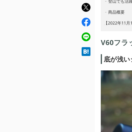
登山でも活
twit
商品概要
ter
fac
【2022年1
ebo
ok
line
V60フラ
hat
底が浅い
ena