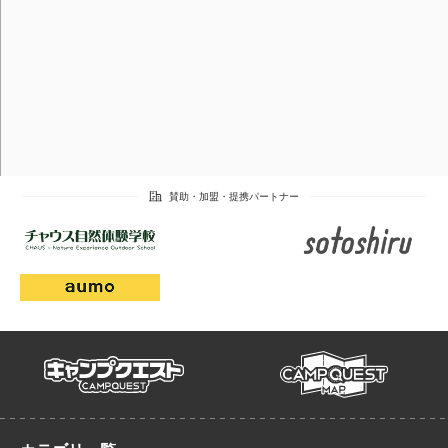
campmap
campquest