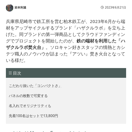
岩本利達
2023年6月21日
兵庫県尼崎市で鉄工所を営む柏木鉄工が、2023年6月から端
材をアップサイクルするブランド「ハザクルラボ」を立ち上
げた。同ブランドの第一弾商品としてクラウドファンディン
グでプロジェクトを開始したのが、
鉄の端材を利用した「ハ
ザクルラボ焚火台」
。ソロキャン好きスタッフの情熱とカシ
テツ職人のノウハウが詰まった『アツい』焚き火台となって
いる様だ。
目次
こだわり抜いた「コンパクトさ」
パネルの枚数で可変する
名入れでオリジナリティも
先着100名はセットで13,800円