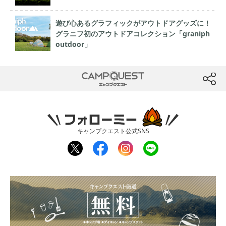
遊び心あるグラフィックがアウトドアグッズに！
グラニフ初のアウトドアコレクション「graniph
outdoor」
CAMP QUEST
btn
フォローミー
キャンプクエスト公式SNS
twit
fac
inst
line
ter
ebo
agr
ok
am