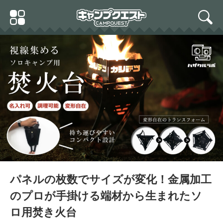
Skip
Primary
to
search
Menu
content
パネルの枚数でサイズが変化！金属加工
のプロが手掛ける端材から生まれたソ
ロ用焚き火台