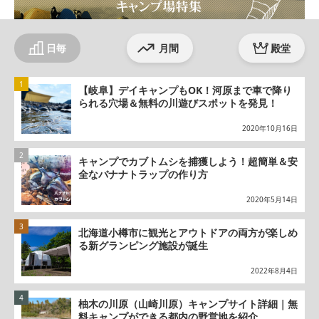
日毎
月間
殿堂
【岐阜】デイキャンプもOK！河原まで車で降り
られる穴場＆無料の川遊びスポットを発見！
2020年10月16日
キャンプでカブトムシを捕獲しよう！超簡単＆安
全なバナナトラップの作り方
2020年5月14日
北海道小樽市に観光とアウトドアの両方が楽しめ
る新グランピング施設が誕生
2022年8月4日
柚木の川原（山崎川原）キャンプサイト詳細｜無
料キャンプができる都内の野営地を紹介