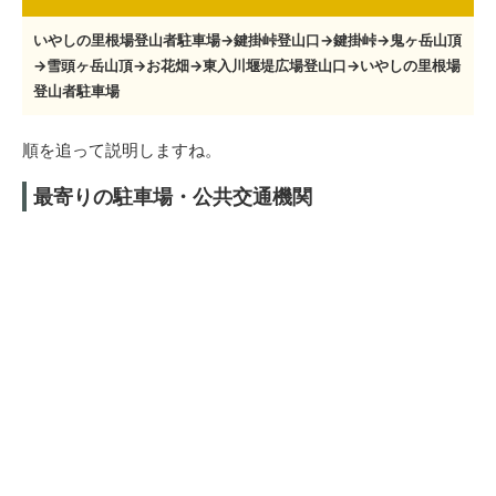
いやしの里根場登山者駐車場→鍵掛峠登山口→鍵掛峠→鬼ヶ岳山頂
→雪頭ヶ岳山頂→お花畑→東入川堰堤広場登山口→いやしの里根場
登山者駐車場
順を追って説明しますね。
最寄りの駐車場・公共交通機関