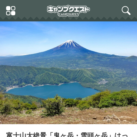
Skip
Primary
to
search
Menu
content
富士山大絶景「鬼ヶ岳・雪頭ヶ岳」はっ