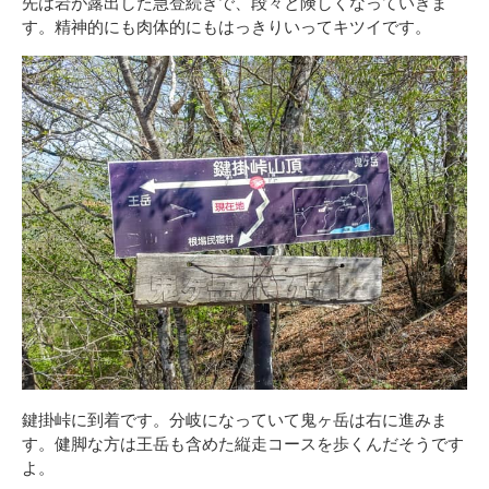
先は岩が露出した急登続きで、段々と険しくなっていきま
す。精神的にも肉体的にもはっきりいってキツイです。
鍵掛峠に到着です。分岐になっていて鬼ヶ岳は右に進みま
す。健脚な方は王岳も含めた縦走コースを歩くんだそうです
よ。