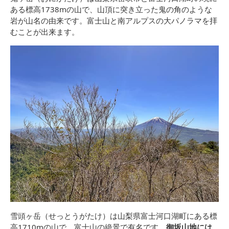
ある標高1738mの山で、山頂に突き立った鬼の角のような
岩が山名の由来です。富士山と南アルプスの大パノラマを拝
むことが出来ます。
雪頭ヶ岳（せっとうがたけ）は山梨県富士河口湖町にある標
高1710mの山で、富士山の絶景で有名です。
御坂山地には