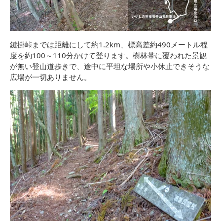
鍵掛峠までは距離にして約1.2km、標高差約490メートル程
度を約100～110分かけて登ります。樹林帯に覆われた景観
が無い登山道歩きで、途中に平坦な場所や小休止できそうな
広場が一切ありません。