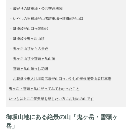
最寄りの駐車場・公共交通機関
いやしの里根場登山者駐車場→鍵掛峠登山口
鍵掛峠登山口→鍵掛峠
鍵掛峠→鬼ヶ岳山頂
鬼ヶ岳山頂からの景色
鬼ヶ岳山頂→雪頭ヶ岳山頂
雪頭ヶ岳山頂→お花畑
お花畑→東入川堰堤広場登山口→いやしの里根場登山者駐車場
鬼ヶ岳・雪頭ヶ岳に登ってみてわかったこと
いつも以上にご褒美感を感じたい方にお勧めの山です
御坂山地にある絶景の山「鬼ヶ岳・雪頭ヶ
岳」