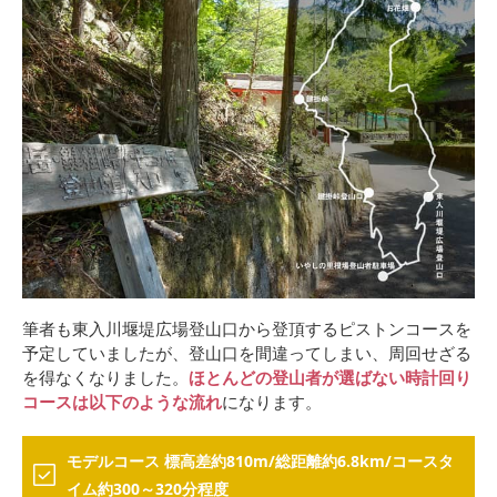
筆者も東入川堰堤広場登山口から登頂するピストンコースを
予定していましたが、登山口を間違ってしまい、周回せざる
を得なくなりました。
ほとんどの登山者が選ばない時計回り
コースは以下のような流れ
になります。
モデルコース 標高差約810m/総距離約6.8km/コースタ
イム約300～320分程度