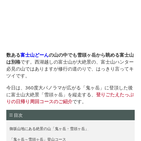
数ある
富士山どーん
の山の中でも雪頭ヶ岳から眺める富士山
は別格
です。西湖越しの富士山が大絶景の、富士山ハンター
必見の山ではありますが修行の道のりで、はっきり言ってキ
ツイです。
今日は、360度大パノラマが広がる「鬼ヶ岳」に登頂した後
に富士山大絶景「雪頭ヶ岳」を縦走する、
登りごたえたっぷ
りの日帰り周回コースのご紹介
です。
目次
御坂山地にある絶景の山「鬼ヶ岳・雪頭ヶ岳」
「鬼ヶ岳～雪頭ヶ岳」登山コース