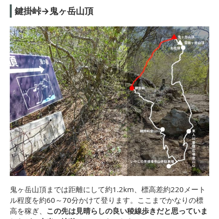
鍵掛峠→鬼ヶ岳山頂
鬼ヶ岳山頂までは距離にして約1.2km、標高差約220メート
ル程度を約60～70分かけて登ります。ここまでかなりの標
高を稼ぎ、
この先は見晴らしの良い稜線歩きだと思っていま