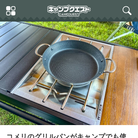
Skip
Primary
to
search
Menu
content
コメリのグリルパンがキャンプでも使