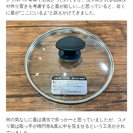
や作り置きを考慮すると蓋が欲しい…と思っていると、近く
に蓋が“ここにいるよ“と訴えかけてきました。
何の気なしに蓋は適当で良っか〜と思っていましたが、コメ
リ製は取っ手が楕円形&真ん中を窪ませるという工夫がされ
ていました。