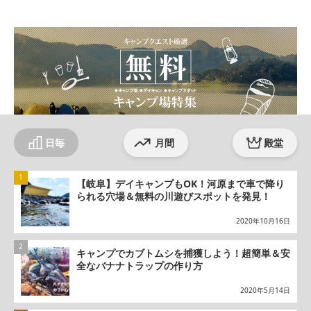
ter
ebo
agr
ok
am
日毎
月間
殿堂
【岐阜】デイキャンプもOK！河原まで車で降り
られる穴場＆無料の川遊びスポットを発見！
2020年10月16日
キャンプでカブトムシを捕獲しよう！超簡単＆安
全なバナナトラップの作り方
2020年5月14日