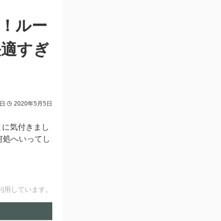
グ！ルー
快適すぎ
2日
2020年5月5日
とに気付きまし
何処へいってし
。
利用しています。