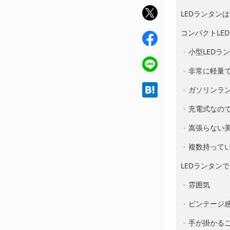
twit
LEDランタン
ter
コンパクトLE
fac
ebo
小型LEDラ
ok
line
非常に軽量
hat
ガソリンラ
ena
充電式なの
嵩張らない
複数持って
LEDランタン
雰囲気
ビンテージ
手が掛かる