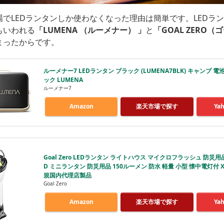
でLEDランタンしか使わなくなった理由は簡単です。LEDラ
もいわれる
「LUMENA （ルーメナー） 」
と
「GOAL ZERO
まったからです。
ルーメナー7 LEDランタン ブラック (LUMENA7BLK) キャンプ 電
ック LUMENA
ルーメナー7
Amazon
楽天市場で探す
Ya
Goal Zero LEDランタン ライトハウス マイクロフラッシュ 防災用品
D ミニランタン 防災用品 150ルーメン 防水 軽量 小型 懐中電灯付 XX1
規国内代理店製品
Goal Zero
Amazon
楽天市場で探す
Ya