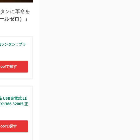
ンタンに革命を
（ゴールゼロ）」
池ランタン : ブラ
hoo!で探す
 USB充電式 LE
366 32005 正
hoo!で探す