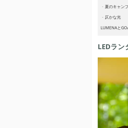
夏のキャン
仄かな光
LUMENAとG
LEDラ