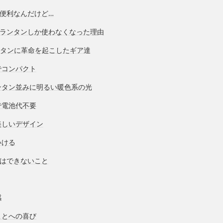
は便利なんだけど…
Dランタンしか使わなくなった理由
ンタンに革命を起こしたギア達
でコンパクト
ンタン並みに明るい暖色系の光
で電池代不要
美しいデザイン
いける
ではできないこと
感
ことへの喜び