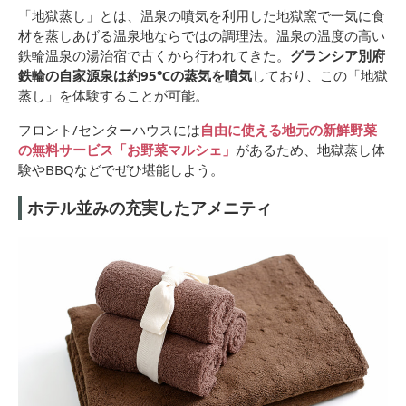
「地獄蒸し」とは、温泉の噴気を利用した地獄窯で一気に食
材を蒸しあげる温泉地ならではの調理法。温泉の温度の高い
鉄輪温泉の湯治宿で古くから行われてきた。
グランシア別府
鉄輪の自家源泉は約95℃の蒸気を噴気
しており、この「地獄
蒸し」を体験することが可能。
フロント/センターハウスには
自由に使える地元の新鮮野菜
の無料サービス「お野菜マルシェ」
があるため、地獄蒸し体
験やBBQなどでぜひ堪能しよう。
ホテル並みの充実したアメニティ