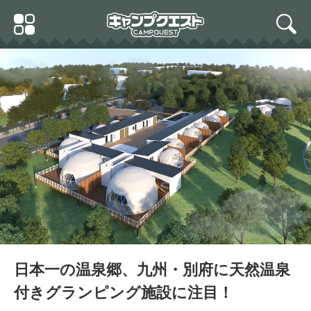
Skip
Primary
to
search
Menu
content
日本一の温泉郷、九州・別府に天然温泉
付きグランピング施設に注目！