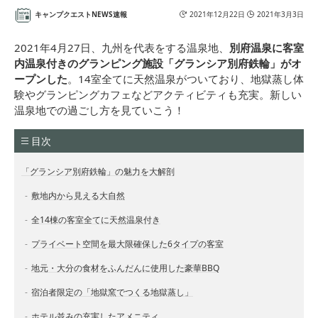
キャンプクエストNEWS速報
2021年12月22日
2021年3月3日
2021年4月27日、九州を代表をする温泉地、
別府温泉に客室
内温泉付きのグランピング施設「グランシア別府鉄輪」がオ
ープンした
。14室全てに天然温泉がついており、地獄蒸し体
験やグランピングカフェなどアクティビティも充実。新しい
温泉地での過ごし方を見ていこう！
目次
「グランシア別府鉄輪」の魅力を大解剖
敷地内から見える大自然
全14棟の客室全てに天然温泉付き
プライベート空間を最大限確保した6タイプの客室
地元・大分の食材をふんだんに使用した豪華BBQ
宿泊者限定の「地獄窯でつくる地獄蒸し」
ホテル並みの充実したアメニティ