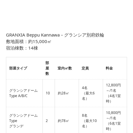
GRANXIA Beppu Kannawa－グランシア別府鉄輪
敷地面積：約15,000㎡
宿泊棟数：14棟
部
部屋タイプ
屋
室内㎡数
定員
料金
数
12,800円
4名
グランシアドーム
～/1名
10
約28㎡
（最大6
Type A/B/C
（4名1室
名）
時）
10,800円
グランシアドーム
8名
～/1名
Type
2
約78㎡
（最大10
（6名1室
グランデ
名）
時）