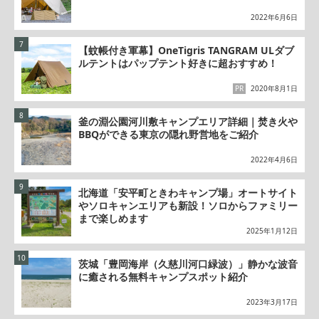
2022年6月6日
【蚊帳付き軍幕】OneTigris TANGRAM ULダブ
ルテントはパップテント好きに超おすすめ！
PR
2020年8月1日
釜の淵公園河川敷キャンプエリア詳細｜焚き火や
BBQができる東京の隠れ野営地をご紹介
2022年4月6日
北海道「安平町ときわキャンプ場」オートサイト
やソロキャンエリアも新設！ソロからファミリー
まで楽しめます
2025年1月12日
茨城「豊岡海岸（久慈川河口緑波）」静かな波音
に癒される無料キャンプスポット紹介
2023年3月17日