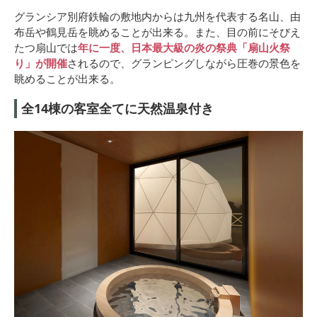
グランシア別府鉄輪の敷地内からは九州を代表する名山、由
布岳や鶴見岳を眺めることが出来る。また、目の前にそびえ
たつ扇山では
年に一度、日本最大級の炎の祭典「扇山火祭
り」が開催
されるので、グランピングしながら圧巻の景色を
眺めることが出来る。
全14棟の客室全てに天然温泉付き