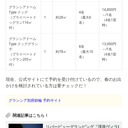
グランシアドーム
14,800円
Type ドッグ
4名
～/1名
（プライベートド
1
約28㎡
（最大6
（4名1室
ッグラン116㎡
名）
時）
付）
グランシアドーム
Type ドッググラン
13,000円
8名
デ
～/1名
1
約78㎡
（最大10
（プライベートド
（6名1室
名）
ッグラン205㎡
時）
付）
現在、公式サイトにて予約を受け付けているので、春のお出
かけを検討されている方は要チェックだ！
グランシア別府鉄輪 予約サイト
リバービューグランピング「渓流ヴィラI