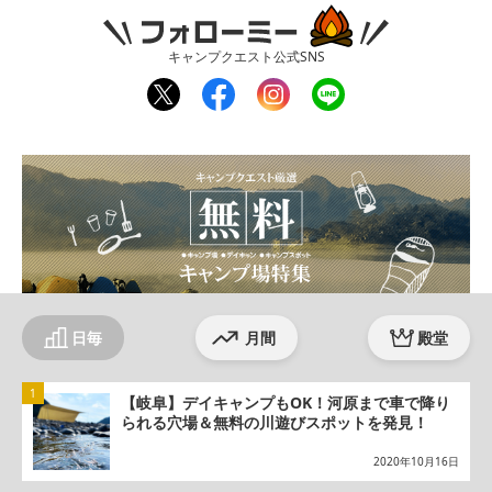
フォローミー
キャンプクエスト公式SNS
twit
fac
inst
line
ter
ebo
agr
ok
am
日毎
月間
殿堂
【岐阜】デイキャンプもOK！河原まで車で降り
られる穴場＆無料の川遊びスポットを発見！
2020年10月16日