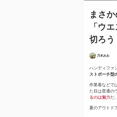
まさか
「ウエ
切ろう
乃木みお
ハンディファ
ストポーチ型
作業着などで
た目は普通の
るのは魅力
だ
夏のアウトド