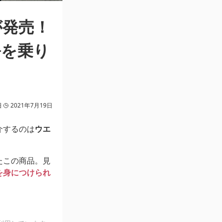
が発売！
暑を乗り
日
2021年7月19日
介するのは
ウエ
たこの商品。見
を身につけられ
！