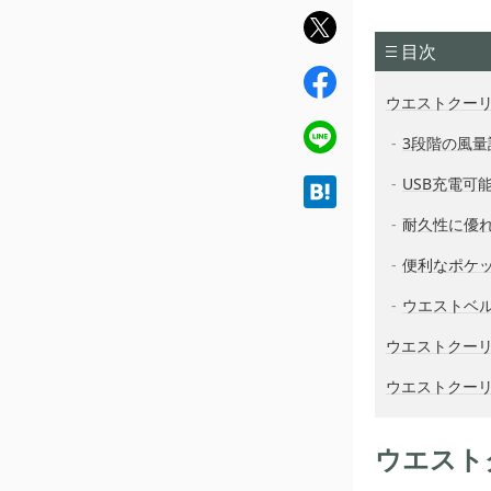
twit
ter
目次
fac
ウエストクー
ebo
ok
line
3段階の風量
USB充電可
hat
ena
耐久性に優れ
便利なポケ
ウエストベ
ウエストクー
ウエストクー
ウエスト