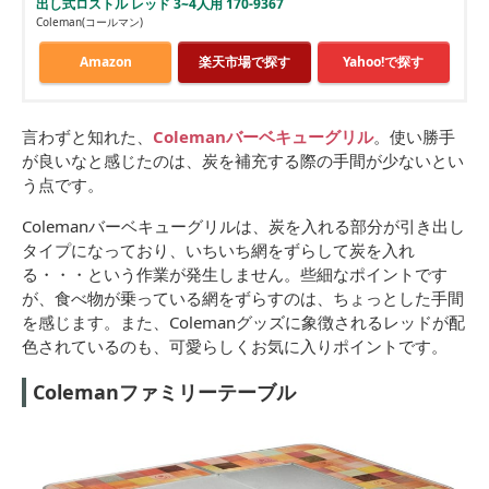
出し式ロストル レッド 3~4人用 170-9367
Coleman(コールマン)
Amazon
楽天市場で探す
Yahoo!で探す
言わずと知れた、
Colemanバーベキューグリル
。使い勝手
が良いなと感じたのは、炭を補充する際の手間が少ないとい
う点です。
Colemanバーベキューグリルは、炭を入れる部分が引き出し
タイプになっており、いちいち網をずらして炭を入れ
る・・・という作業が発生しません。些細なポイントです
が、食べ物が乗っている網をずらすのは、ちょっとした手間
を感じます。また、Colemanグッズに象徴されるレッドが配
色されているのも、可愛らしくお気に入りポイントです。
Colemanファミリーテーブル