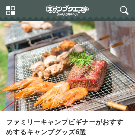
Skip
Primary
to
search
Menu
content
Coleman(コールマン) テ
ーブル ナチュラルモザイ
コールマン Coleman ター
Coleman(コールマン) コ
クBBQテーブル 110プラ
プテント ラウンドスクリ
ンロ クールスパイダース
ス 2000026760
ーン2ルームハウス 170T1
テンレスグリル 引き出し
4150J
式ロストル レッド 3~4人
用 170-9367
ファミリーキャンプビギナーがおすす
めするキャンプグッズ6選