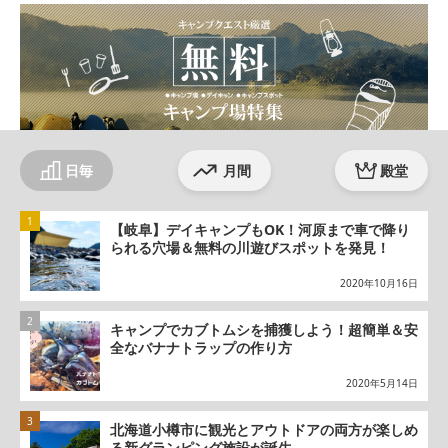
日毎
月間
殿堂
【岐阜】デイキャンプもOK！河原まで車で降り
られる穴場＆無料の川遊びスポットを発見！
2020年10月16日
キャンプでカブトムシを捕獲しよう！超簡単＆安
全なバナナトラップの作り方
2020年5月14日
北海道小樽市に観光とアウトドアの両方が楽しめ
る新グランピング施設が誕生