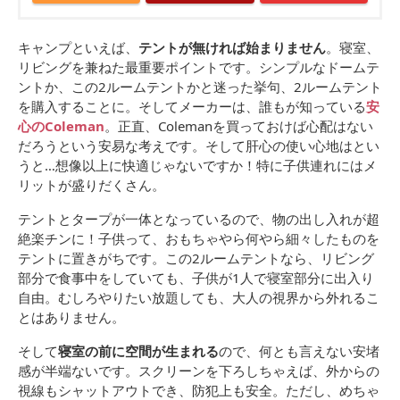
キャンプといえば、
テントが無ければ始まりません
。寝室、
リビングを兼ねた最重要ポイントです。シンプルなドームテ
ントか、この2ルームテントかと迷った挙句、2ルームテント
を購入することに。そしてメーカーは、誰もが知っている
安
心のColeman
。正直、Colemanを買っておけば心配はない
だろうという安易な考えです。そして肝心の使い心地はとい
うと…想像以上に快適じゃないですか！特に子供連れにはメ
リットが盛りだくさん。
テントとタープが一体となっているので、物の出し入れが超
絶楽チンに！子供って、おもちゃやら何やら細々したものを
テントに置きがちです。この2ルームテントなら、リビング
部分で食事中をしていても、子供が1人で寝室部分に出入り
自由。むしろやりたい放題しても、大人の視界から外れるこ
とはありません。
そして
寝室の前に空間が生まれる
ので、何とも言えない安堵
感が半端ないです。スクリーンを下ろしちゃえば、外からの
視線もシャットアウトでき、防犯上も安全。ただし、めちゃ