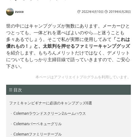
[クイックキャンプ] 車中泊
FIELDOOR アンティーク
マット シングル インフレ
LEDランタン 2個セット
ータブル 高密度ウレタン
【レッド】 暖色 明るさ無
zucco
2022年4月10日
2019年6月28日
tower ゴミ袋&レジ袋スタ
自動膨張 ハイエース 収納
段階調整 グランピング オ
ンド タワー ブラック
袋付き 簡単設営 非常用 防
ーナメント 吊るし キャン
災グッズ 災害グッズ 寝袋
プ BBQ オイルランプ風
世の中にはキャンプグッズが無数にあります。メーカーひと
8cm グレー
つとっても、一体どれを選べばよいのやら…と迷うことも
多々あるでしょう。そこで私が実際に使用してみて
「これは
優れもの！」と、太鼓判を押せるファミリーキャンプグッズ
を紹介します。もちろんメリットだけではなく、デメリット
についてもしっかり主婦目線で語っていきますので、ご安心
下さい。
本ページはアフィリエイトプログラムを利用しています。
目次
ファミキャンビギナーに必須のキャンプグッズ6選
Colemanラウンドスクリーン2ルームハウス
Colemanバーベキューグリル
Colemanファミリーテーブル