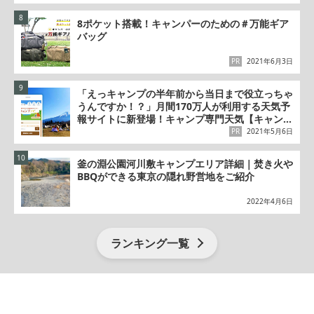
8ポケット搭載！キャンパーのための＃万能ギア
バッグ
PR
2021年6月3日
「えっキャンプの半年前から当日まで役立っちゃ
うんですか！？」月間170万人が利用する天気予
報サイトに新登場！キャンプ専門天気【キャンプ
ナビ】の秘密
PR
2021年5月6日
釜の淵公園河川敷キャンプエリア詳細｜焚き火や
BBQができる東京の隠れ野営地をご紹介
2022年4月6日
ランキング一覧