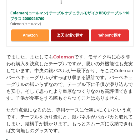
Coleman(コールマン) テーブル ナチュラルモザイクBBQテーブル 110
プラス 2000026760
Coleman(コールマン)
Amazon
楽天市場で探す
Yahoo!で探す
でました、またしても
Coleman
です。モザイク柄に心を奪
われ購入を決意したテーブルですが、思いの外機能性も充実
しています。中央の銀パネルが一段下がり、そこにColeman
バーベキューグリルがすっぽり収まる設計です。バーベキュ
ーグリルの脚いらずなので、テーブル下に子供が潜り込んで
も安心。そして思ったより重厚なつくりなのも高評価できま
す。子供が食事をする際もぐらつくことはありません。
ただ1点気になるのは、専用ケースに仕舞いにくいという点
です。テーブルを折り畳むと、銀パネルがパカパカと取れて
しまい、結構手が掛かります。もっとスムーズに収納できれ
ば文句無しのグッズです。