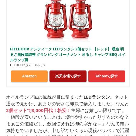
FIELDOOR アンティーク LEDランタン 2個セット 【レッド】 暖色 明
るさ無段階調整 グランピング オーナメント 吊るし キャンプ BBQ オイ
ルランプ風
FIELDOOR(フィールドア)
Amazon
楽天市場で探す
Yahoo!で探す
オイルランプ風の風貌が目に留まった
LEDランタン
。ネット
通販で見かけ、あまりの安さに即決で購入しました。なんと
2個セットで3,000円代！格安！
主婦には嬉しい限りです。
「値段が安いということは、壊れやすかったりするのかな？
まぁこの値段だし、数回使えれば御の字かな～」なんて軽い
気持ちでいましたが、申し訳ないくらい現役バリバリで活躍