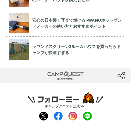
安心の日本製！耳まで焼けるi-WANOホットサン
ドメーカーの使い方とおすすめポイント
ラウンドスクリーン2ルームハウスを買ったらキ
ャンプが快適すぎる！
CAMP QUEST
btn
フォローミー
キャンプクエスト公式SNS
twit
fac
inst
line
ter
ebo
agr
ok
am