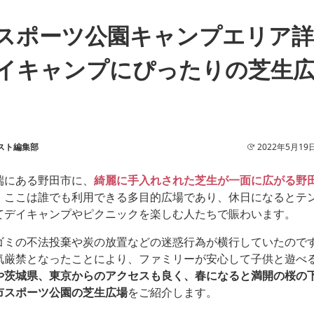
スポーツ公園キャンプエリア詳
イキャンプにぴったりの芝生
スト編集部
2022年5月19
端にある野田市に、
綺麗に手入れされた芝生が一面に広がる野
。ここは誰でも利用できる多目的広場であり、休日になるとテ
てデイキャンプやピクニックを楽しむ人たちで賑わいます。
ゴミの不法投棄や炭の放置などの迷惑行為が横行していたので
気厳禁となったことにより、ファミリーが安心して子供と遊べ
や茨城県、東京からのアクセスも良く、春になると満開の桜の
市スポーツ公園の芝生広場
をご紹介します。