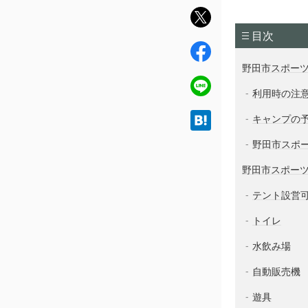
twit
ter
目次
fac
ebo
野田市スポー
ok
line
利用時の注
hat
キャンプの
ena
野田市スポ
野田市スポー
テント設営
トイレ
水飲み場
自動販売機
遊具