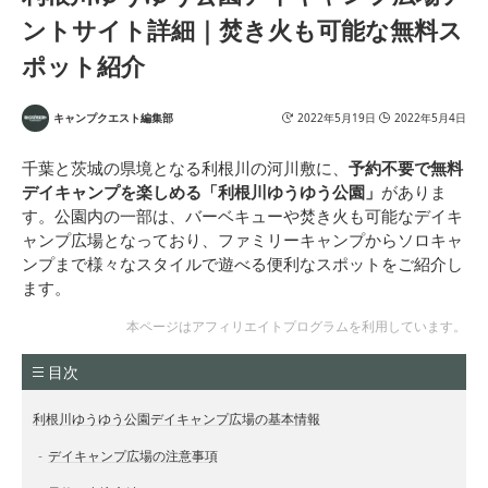
ントサイト詳細｜焚き火も可能な無料ス
サンライン(SUNLINE) MS
Y おにやんま君
ロゴス(LOGOS) トラッド
ポット紹介
ソーラー ツーリングター
プ-BA 71805607 ベージュ
(約)幅430×奥行440×高さ1
80cm
キャンプクエスト編集部
2022年5月19日
2022年5月4日
千葉と茨城の県境となる利根川の河川敷に、
予約不要で無料
デイキャンプを楽しめる「利根川ゆうゆう公園」
がありま
す。公園内の一部は、バーベキューや焚き火も可能なデイキ
ャンプ広場となっており、ファミリーキャンプからソロキャ
ンプまで様々なスタイルで遊べる便利なスポットをご紹介し
ます。
本ページはアフィリエイトプログラムを利用しています。
目次
利根川ゆうゆう公園デイキャンプ広場の基本情報
デイキャンプ広場の注意事項