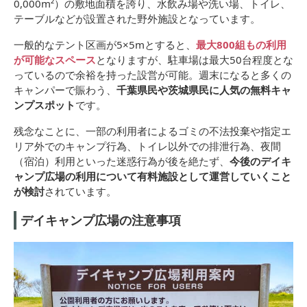
0,000m²）の敷地面積を誇り、水飲み場や洗い場、トイレ、
テーブルなどが設置された野外施設となっています。
一般的なテント区画が5×5mとすると、
最大800組もの利用
が可能なスペース
となりますが、駐車場は最大50台程度とな
っているので余裕を持った設営が可能。週末になると多くの
キャンパーで賑わう、
千葉県民や茨城県民に人気の無料キャ
ンプスポット
です。
残念なことに、一部の利用者によるゴミの不法投棄や指定エ
リア外でのキャンプ行為、トイレ以外での排泄行為、夜間
（宿泊）利用といった迷惑行為が後を絶たず、
今後のデイキ
ャンプ広場の利用について有料施設として運営していくこと
が検討
されています。
デイキャンプ広場の注意事項