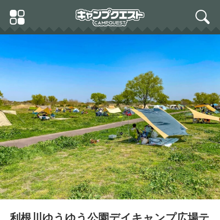
Skip
Primary
to
search
Menu
content
sherry's (シェリーズ) 焚
No36ソロキャンプ用 広葉
き火台 B-1 (ビーワン) 4wa
樹の薪と針葉樹の薪2点セ
y 浮遊ゴトク 分裂 オブジ
ット（焚付け付き） 長さ
キャプテンスタッグ(CAPT
ェ インテリア コンパクト
約17センチ宅配80サイズ
AIN STAG) バーベキュー
焚火台 Made in Japan
携帯に便利なコンパクトサ
用 火消しつぼ 火起し器 セ
イズ【産地】長野県 八ヶ
ット UG-3245
岳通販
利根川ゆうゆう公園デイキャンプ広場テ