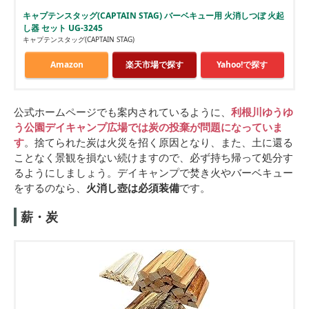
キャプテンスタッグ(CAPTAIN STAG) バーベキュー用 火消しつぼ 火起
し器 セット UG-3245
キャプテンスタッグ(CAPTAIN STAG)
Amazon
楽天市場で探す
Yahoo!で探す
公式ホームページでも案内されているように、
利根川ゆうゆ
う公園デイキャンプ広場では炭の投棄が問題になっていま
す
。捨てられた炭は火災を招く原因となり、また、土に還る
ことなく景観を損ない続けますので、必ず持ち帰って処分す
るようにしましょう。デイキャンプで焚き火やバーベキュー
をするのなら、
火消し壺は必須装備
です。
薪・炭