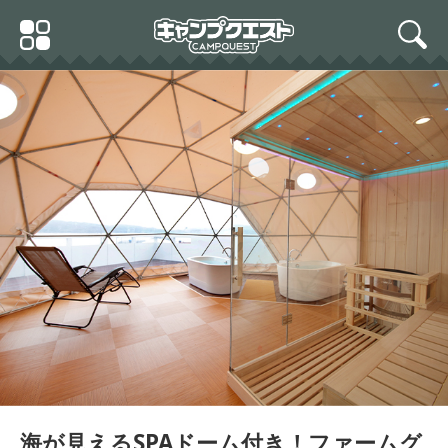
Skip
Primary
to
search
Menu
content
海が見えるSPAドーム付き！ファームグ