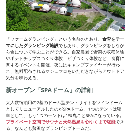
「ファームグランピング」という名前のとおり、
食育をテー
マにしたグランピング施設
でもあり、グランピングをしなが
ら食について学ぶことができる。自家農園で野菜の収穫体験
やポテトチップスづくり体験、ピザづくり体験など、食育に
関するイベントも開催。夜にはキャンプファイヤーが行わ
れ、無料配布されるマシュマロをいただきながらアウトドア
気分を味わえる。
新オープン「SPAドーム」の詳細
大人数宿泊用の2基のドーム型テントサイトをツインドーム
としてリニューアルしたのがSPAドーム。1つのテントは寝
室として、もう1つのテントは1棟丸ごとSPAになっている。
プライベート空間でサウナと天然温泉を心ゆくまで堪能
でき
る、なんとも贅沢なグランピングドームだ。