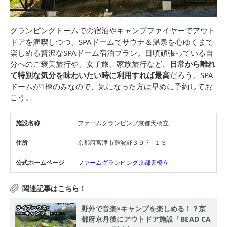
グランピングドームでの宿泊やキャンプファイヤーでアウト
ドアを満喫しつつ、SPAドームでサウナ＆温泉を心ゆくまで
楽しめる贅沢なSPAドーム宿泊プラン。日頃頑張っている自
分へのご褒美旅行や、女子旅、家族旅行など、
日常から離れ
て特別な気分を味わいたい時に利用すれば最高
だろう。SPA
ドームが1棟のみなので、気になった方は早めに予約してお
こう。
施設名称
ファームグランピング京都天橋立
住所
京都府宮津市難波野３９７−１３
公式ホームページ
ファームグランピング京都天橋立
野外で音楽×キャンプを楽しめる！？京
都府京丹後にアウトドア施設「BEAD CA