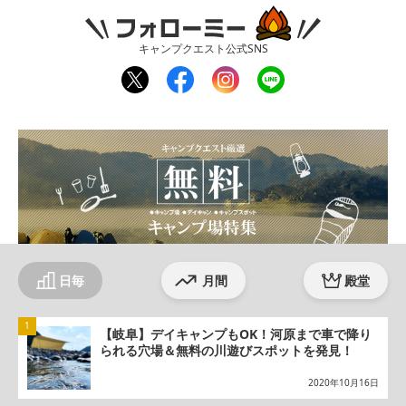
フォローミー
キャンプクエスト公式SNS
twit
fac
inst
line
ter
ebo
agr
ok
am
日毎
月間
殿堂
【岐阜】デイキャンプもOK！河原まで車で降り
られる穴場＆無料の川遊びスポットを発見！
2020年10月16日