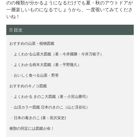
のの種類が分かるようになるだけでも夏・秋のアウトドアが
一層楽しいものになるでしょうから、一度覗いてみてくださ
いね！
目次
おすすめの山菜・植物図鑑
よくわかる山菜大図鑑（著－今井國勝・今井万岐子）
よくわかる樹木大図鑑（著－平野隆久）
おいしく食べる山菜・野草
おすすめのキノコ図鑑
よくわかる きのこ大図鑑（著－小宮山勝司）
山渓カラー図鑑 日本のきのこ（山と渓谷社）
日本の毒きのこ (著－長沢栄史)
種類の同定には図鑑が命！