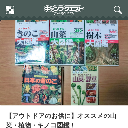
Skip
Primary
to
search
Menu
content
【アウトドアのお供に】オススメの山
菜・植物・キノコ図鑑！