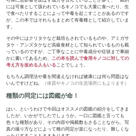
には可食として扱われているキノコでも大量に食べたり、生
で食べたりすることによって中毒を起こすことがあるのです
が、この本ではそれらもまとめて有毒種として紹介していま
す。
その中にはクリタケなど栽培もされているものや、アミガサ
タケ・アンズタケなど高級食材として知られているものも載
っているのですが、ご丁寧なことに中毒成分や症状まで事細
かに書いてあるため、
この本を読んで食用キノコに対しての
考え方を改める人もいる
ことでしょう。
もちろん調理法や量を間違えなければ健康には何ら問題はな
いんですけどね。
（体質やキノコの生息場所にもよります）
種類の同定には図鑑が命！
はい、というわけで今回はオススメの図鑑の紹介をしてきま
したが、いかがでしたでしょうか。一口に図鑑と言っても
色々な種類があり、その内容や掲載数もさることながら、写
真の撮り方などによって種の同定が楽になったり、難しくな
ったりすることもままあります。