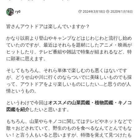
ry0
2024年3月18日
2020年1月16日
皆さんアウトドアは楽しんでいますか？
かなり以前より登山やキャンプなどはじわじわと流行し始め
ていたのですが、最近はそれらを題材にしたアニメ・映画が
ヒットしたり、テレビ番組や雑誌で特集が組まれるなど、特
に顕著に思えます。
そしてもちろん、それら単体で楽しむのも悪くはないです
が、どうせ山や川に行くのならついでに美味しいものでも採
って、アウトドアをより楽しいものにしたい…と思うのが人
情というもの。
というわけで今回は
オススメの山菜図鑑・植物図鑑・キノコ
図鑑を紹介
したいと思います。
もちろん、山菜やらキノコに関してはテレビやネットなどで
散々おどされていて、野生のものを食べるなんてとんでもな
い！と言う人もいると思いますが、特徴を覚えて見つけたも