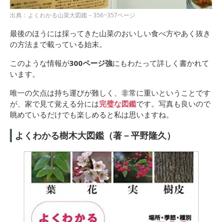
出典：よくわかる山菜大図鑑－356~357ページ
最後のほうには採ってきた山菜のおいしい食べ方やあく抜き
の方法まで載っている始末。
このような情報が
300ページ強
にもわたって詳しく書かれて
います。
唯一の欠点は持ち運びが難しく、非常に重いということです
が、家で見て覚える分には
完璧な図鑑
です。写真も良いので
眺めているだけでも楽しめると私は思いますね。
よくわかる樹木大図鑑（著－平野隆久）