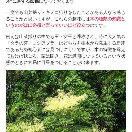
木”に関する図鑑
になっております
一度でも山菜採り・キノコ狩りをしたことがある人なら感じ
ることかと思いますが、これらの趣味には
木の種類の知識と
いうのがほぼ必須と言っていいほど役立つ
のです。
例えば山菜採りの中でも王・女王と呼称され、特に大人気の
「タラの芽・コシアブラ」はどちらも樹木から発生する新芽
であるため初心者には見つけにくいですが、木の特徴を覚え
ておけば秋ごろ、葉は開き、花は満開になっているという状
態のときに容易に目星をつけることが出来ます。