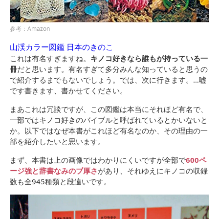
参考：Amazon
山渓カラー図鑑 日本のきのこ
これは有名すぎますね。
キノコ好きなら誰もが持っている一
冊
だと思います。有名すぎて多分みんな知っていると思うの
で紹介するまでもないでしょう。では、次に行きます。…嘘
です書きます、書かせてください。
まあこれは冗談ですが、この図鑑は本当にそれほど有名で、
一部ではキノコ好きのバイブルと呼ばれているとかいないと
か。以下ではなぜ本書がこれほど有名なのか、その理由の一
部を紹介したいと思います。
まず、本書は上の画像ではわかりにくいですが全部で
600ペ
ージ強と辞書なみのブ厚さ
があり、それゆえにキノコの収録
数も全945種類と段違いです。