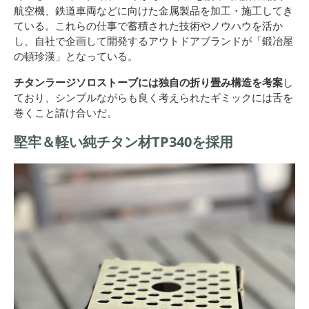
航空機、鉄道車両などに向けた金属製品を加工・施工してき
ている。これらの仕事で蓄積された技術やノウハウを活か
し、自社で企画して開発するアウトドアブランドが「鍛冶屋
の頓珍漢」となっている。
チタンラージソロストーブには独自の折り畳み構造を考案
し
ており、シンプルながらも良く考えられたギミックには舌を
巻くこと請け合いだ。
堅牢＆軽い純チタン材TP340を採用