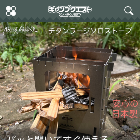
Skip
Primary
to
search
Menu
content
鍛冶屋の頓珍漢 チタンラ
ージソロストーブ 焚き火
台 キャンプ アウトドア 折
りたたみグリル (チタンソ
ロストーブ)