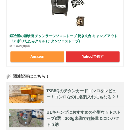
鍛冶屋の頓珍漢 チタンラージソロストーブ 焚き火台 キャンプ アウト
ドア 折りたたみグリル (チタンソロストーブ)
鍛冶屋の頓珍漢
Amazon
Yahoo!で探す
TSBBQのチタンカードコンロをレビュ
ー！コンロなのに名刺入れにもなる？！
ULキャンプにおすすめの小型ウッドスト
ーブ8選！300g未満で超軽量＆コンパク
ト収納