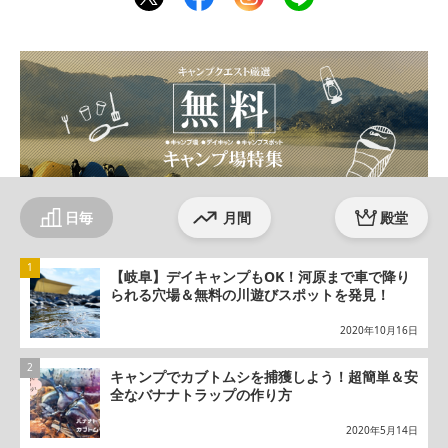
ter
ebo
agr
ok
am
日毎
月間
殿堂
【岐阜】デイキャンプもOK！河原まで車で降り
られる穴場＆無料の川遊びスポットを発見！
2020年10月16日
キャンプでカブトムシを捕獲しよう！超簡単＆安
全なバナナトラップの作り方
2020年5月14日