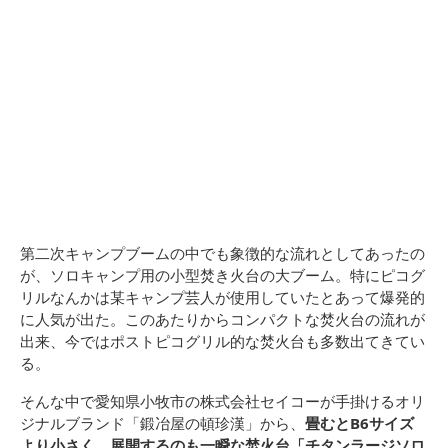
第二次キャンプブームの中でも象徴的な流れとしてあったの
が、ソロキャンプ用の小型焚き火台の大ブーム。特にピコグ
リルなんかは某キャンプ芸人が使用していたとあって爆発的
に人気が出た。このあたりからコンパクトな焚火台の流れが
出来、今ではポストピコグリル的な焚火台も多数出てきてい
る。
そんな中で愛知県小牧市の株式会社セイコーが手掛けるオリ
ジナルブランド「鍛冶屋の頓珍漢」から、
畳むとB6サイズ
より小さく、展開するのも一瞬な焚火台「チタンラージソロ