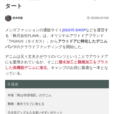
タート
岩本利達
2023年2月10日
メンズファッションの通販サイト
JIGGYS SHOP
などを運営す
る「株式会社FLAVA」は、オリジナルアウトドアブランド
「TYGHUS（タイガス）」から
アウトドアに特化したデニム
パンツ
のクラウドファンディングを開始した。
デニムは元々丈夫さがウリのパンツということでアウトドア
にも愛用されているが、そこに
撥水加工と難燃加工をプラス
した高機能デニムに進化
。キャンプのお供に最適な一本とな
っている。
目次
本場「岡山/井原地区」のデニム
難燃・撥水でタフに使える
大き目グッズも入る使いやすいポケット