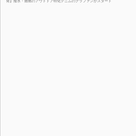
発】撥水・難燃のアウトドア特化デニムのクラファンがスタート