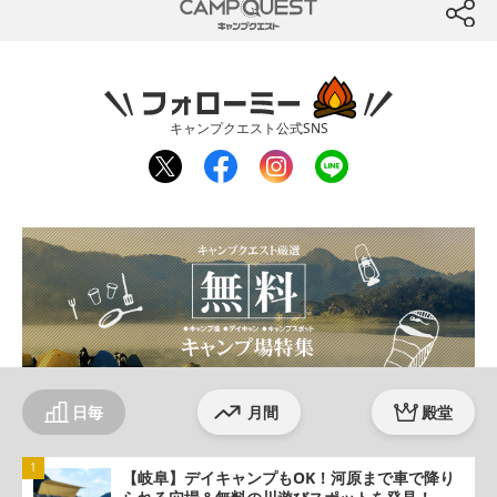
CAMP QUEST
btn
フォローミー
キャンプクエスト公式SNS
twit
fac
inst
line
ter
ebo
agr
ok
am
日毎
月間
殿堂
【岐阜】デイキャンプもOK！河原まで車で降り