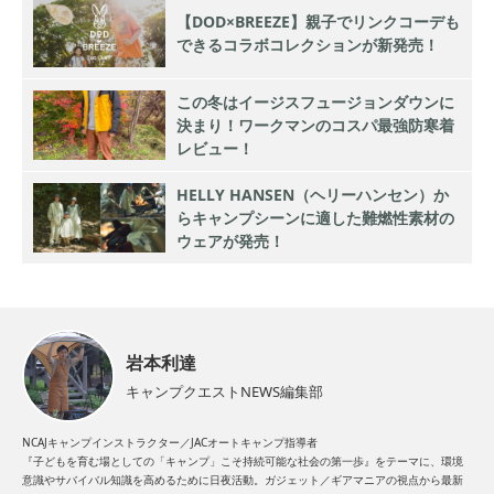
【DOD×BREEZE】親子でリンクコーデも
できるコラボコレクションが新発売！
この冬はイージスフュージョンダウンに
決まり！ワークマンのコスパ最強防寒着
レビュー！
HELLY HANSEN（ヘリーハンセン）か
らキャンプシーンに適した難燃性素材の
ウェアが発売！
岩本利達
キャンプクエストNEWS編集部
NCAJキャンプインストラクター／JACオートキャンプ指導者
『子どもを育む場としての「キャンプ」こそ持続可能な社会の第一歩』をテーマに、環境
意識やサバイバル知識を高めるために日夜活動。ガジェット／ギアマニアの視点から最新