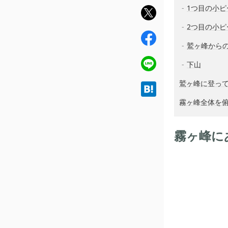
1つ目の小ピ
twit
ter
2つ目の小ピ
fac
鷲ヶ峰から
ebo
ok
line
下山
鷲ヶ峰に登っ
hat
ena
霧ヶ峰全体を
霧ヶ峰に