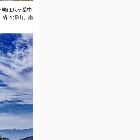
ヶ峰は八ヶ岳中
、蝶々深山、南