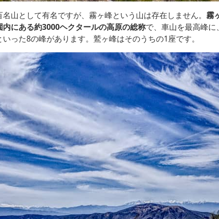
百名山として有名ですが、霧ヶ峰という山は存在しません。
霧
内にある約3000ヘクタールの高原の総称
で、車山を最高峰に
といった8の峰があります。鷲ヶ峰はそのうちの1座です。