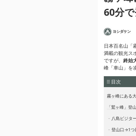
60分
ヨシダケン
日本百名山「
満載の観光ス
ですが、
終始
峰「車山」を
目次
霧ヶ峰にある
「鷲ヶ峰」登
八島ビジタ
登山口→1つ