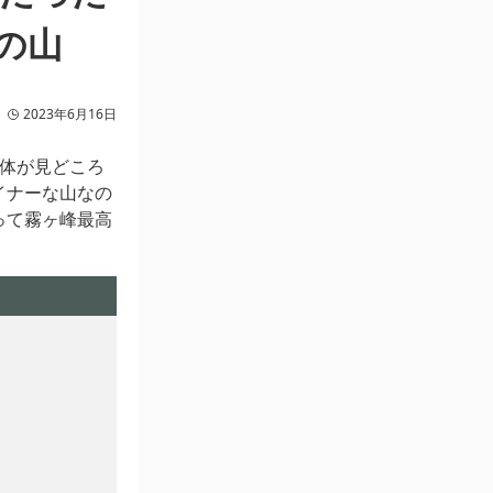
の山
2023年6月16日
自体が見どころ
イナーな山なの
って霧ヶ峰最高