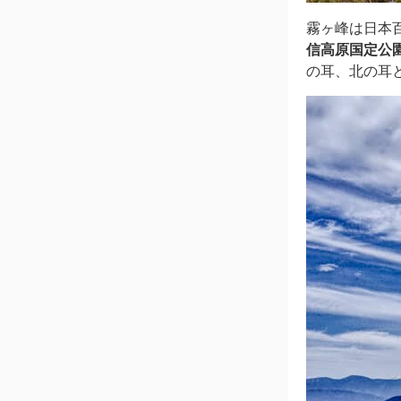
霧ヶ峰は日本
信高原国定公園
の耳、北の耳