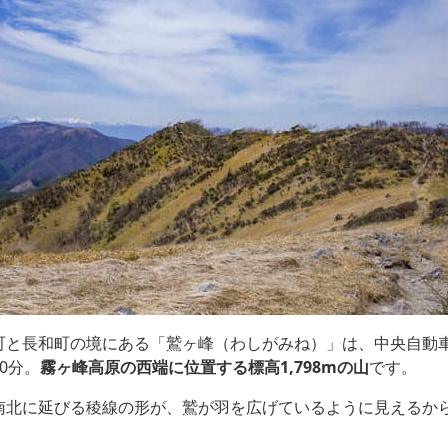
町と長和町の境にある「鷲ヶ峰（わしがみね）」は、中央自動
0分。
霧ヶ峰高原の西端に位置する標高1,798mの山
です。
南北に延びる稜線の形が、鷲が羽を広げているように見えるか