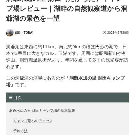
プ場レビュー｜湖畔の自然観察道から洞
爺湖の景色を一望
都良（TORA)
2023年9月30日
洞爺湖は東西に約11km、南北約9kmのほぼ円形の湖で、日
本で3番目に大きなカルデラ湖です。周囲には昭和新山や有
珠山、洞爺湖温泉街があり、年間を通じて多くの観光客が訪
れます。
この洞爺湖の湖畔にあるのが
「洞爺水辺の里 財田キャンプ
場」
です。
目次
洞爺水辺の里 財田キャンプ場の基本情報
キャンプ場へのアクセス
予約方法