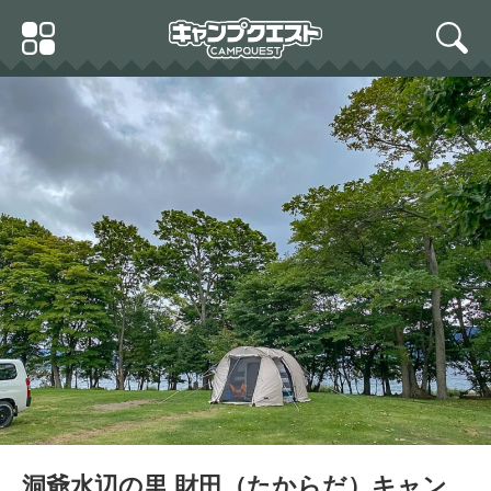
Skip
Primary
to
search
Menu
content
洞爺水辺の里 財田（たからだ）キャン