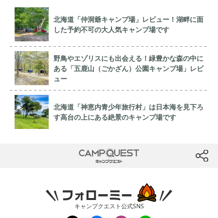
北海道「仲洞爺キャンプ場」レビュー！湖畔に面
した予約不可の大人気キャンプ場です
野鳥やエゾリスにも出会える！緑豊かな森の中に
ある「五鹿山（ごかざん）公園キャンプ場」レビ
ュー
北海道「神恵内青少年旅行村」は日本海を見下ろ
す高台の上にある絶景のキャンプ場です
CAMP QUEST
btn
フォローミー
キャンプクエスト公式SNS