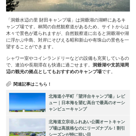
「洞爺水辺の里 財田キャンプ場」は洞爺湖の湖畔にあるキ
ャンプ場です。林間の自然観察道があるため、サイトからは
木々で景色が遮られますが、自然観察道に出ると洞爺湖や湖
に浮かぶ中島、対岸にそびえる昭和新山や有珠山の景色を一
望することができます。
シャワー室やコインランドリーなどの設備も充実しているの
で、連泊や長期滞在も快適に過ごせます。
洞爺湖や支笏湖周
辺の観光の拠点としてもおすすめのキャンプ場
です。
北海道小平町「望洋台キャンプ場」レビ
ュー｜日本海を望む高台で最高のオーシ
ャンビューキャンプ
北海道立宗谷ふれあい公園オートキャン
プ場は高規格なのにリーズナブル！割引
シーズンが特に狙い目