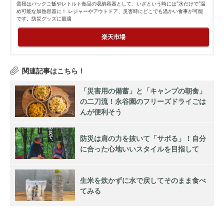
普段はパックご飯やレトルト食品の収納容器として、いざという時には"水だけで"温
め可能な加熱容器に！ レジャーやアウトドア、災害時にどこでも温かい食事が可能
です。防災グッズに最適
楽天市場
「災害用の備蓄」と「キャンプの朝食」
の二刀流！永谷園のフリーズドライごは
んが便利そう
防災は肩の力を抜いて「サボる」！自分
に合った心地いいスタイルを目指して
生米を炊かずに水で戻してそのまま食べ
てみる