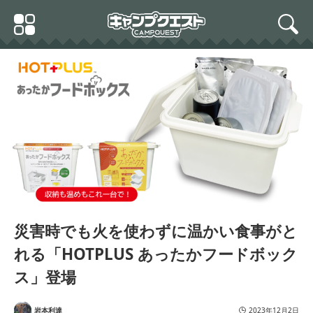
Skip
Primary
to
search
Menu
content
HOTPLUS あったかフードボックス パッ
クご飯、レトルトカレーやお弁当も水だけ
で温めまでできる食品ストッカー
災害時でも火を使わずに温かい食事がと
れる「HOTPLUS あったかフードボック
ス」登場
岩本利達
2023年12月2日