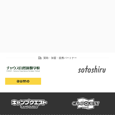
campmap
campquest