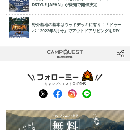
DSTYLE JAPAN」が愛知で開催決定
野外基地の基本はウッドデッキに有り！「ドゥー
パ！2022年8月号」でアウトドアリビングをDIY
CAMP QUEST
btn
フォローミー
キャンプクエスト公式SNS
twit
fac
inst
line
ter
ebo
agr
ok
am