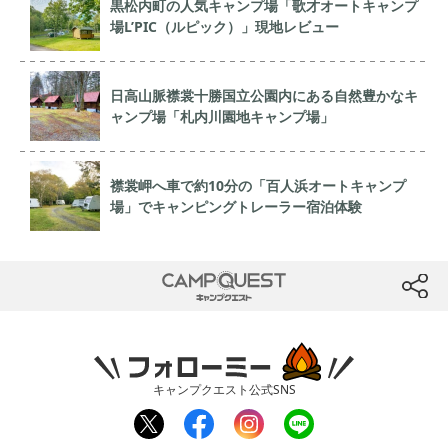
黒松内町の人気キャンプ場「歌才オートキャンプ
場L’PIC（ルピック）」現地レビュー
日高山脈襟裳十勝国立公園内にある自然豊かなキ
ャンプ場「札内川園地キャンプ場」
襟裳岬へ車で約10分の「百人浜オートキャンプ
場」でキャンピングトレーラー宿泊体験
CAMP QUEST
btn
フォローミー
キャンプクエスト公式SNS
twit
fac
inst
line
ter
ebo
agr