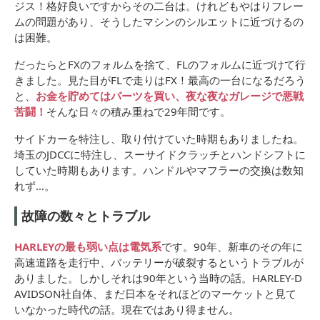
ジス！格好良いですからその二台は。けれどもやはりフレー
ムの問題があり、そうしたマシンのシルエットに近づけるの
は困難。
だったらとFXのフォルムを捨て、FLのフォルムに近づけて行
きました。見た目がFLで走りはFX！最高の一台になるだろう
と、
お金を貯めてはパーツを買い、夜な夜なガレージで悪戦
苦闘！
そんな日々の積み重ねで29年間です。
サイドカーを特注し、取り付けていた時期もありましたね。
埼玉のJDCCに特注し、スーサイドクラッチとハンドシフトに
していた時期もあります。ハンドルやマフラーの交換は数知
れず…。
故障の数々とトラブル
HARLEYの最も弱い点は電気系
です。90年、新車のその年に
高速道路を走行中、バッテリーが破裂するというトラブルが
ありました。しかしそれは90年という当時の話。HARLEY-D
AVIDSON社自体、まだ日本をそれほどのマーケットと見て
いなかった時代の話。現在ではあり得ません。