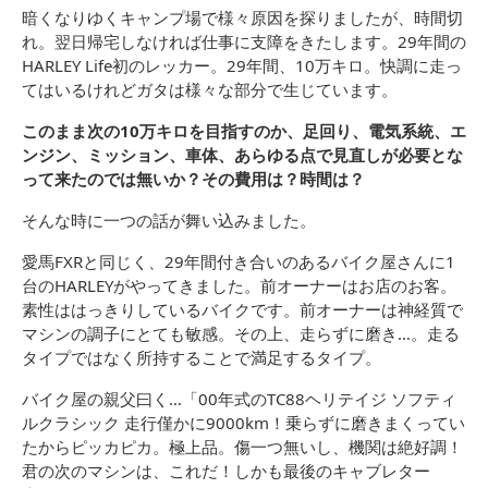
暗くなりゆくキャンプ場で様々原因を探りましたが、時間切
れ。翌日帰宅しなければ仕事に支障をきたします。29年間の
HARLEY Life初のレッカー。29年間、10万キロ。快調に走っ
てはいるけれどガタは様々な部分で生じています。
このまま次の10万キロを目指すのか、足回り、電気系統、エ
ンジン、ミッション、車体、あらゆる点で見直しが必要とな
って来たのでは無いか？その費用は？時間は？
そんな時に一つの話が舞い込みました。
愛馬FXRと同じく、29年間付き合いのあるバイク屋さんに1
台のHARLEYがやってきました。前オーナーはお店のお客。
素性ははっきりしているバイクです。前オーナーは神経質で
マシンの調子にとても敏感。その上、走らずに磨き…。走る
タイプではなく所持することで満足するタイプ。
バイク屋の親父曰く…「00年式のTC88ヘリテイジ ソフティ
ルクラシック 走行僅かに9000km！乗らずに磨きまくってい
たからピッカピカ。極上品。傷一つ無いし、機関は絶好調！
君の次のマシンは、これだ！しかも最後のキャブレター