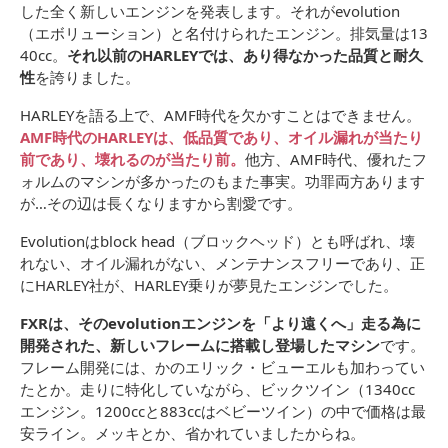
した全く新しいエンジンを発表します。それがevolution
（エボリューション）と名付けられたエンジン。排気量は13
40cc。
それ以前のHARLEYでは、あり得なかった品質と耐久
性
を誇りました。
HARLEYを語る上で、AMF時代を欠かすことはできません。
AMF時代のHARLEYは、低品質であり、オイル漏れが当たり
前であり、壊れるのが当たり前。
他方、AMF時代、優れたフ
ォルムのマシンが多かったのもまた事実。功罪両方あります
が…その辺は長くなりますから割愛です。
Evolutionはblock head（ブロックヘッド）とも呼ばれ、壊
れない、オイル漏れがない、メンテナンスフリーであり、正
にHARLEY社が、HARLEY乗りが夢見たエンジンでした。
FXRは、そのevolutionエンジンを「より遠くへ」走る為に
開発された、新しいフレームに搭載し登場したマシン
です。
フレーム開発には、かのエリック・ビューエルも加わってい
たとか。走りに特化していながら、ビックツイン（1340cc
エンジン。1200ccと883ccはベビーツイン）の中で価格は最
安ライン。メッキとか、省かれていましたからね。