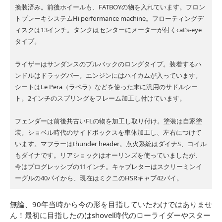
換装済み。前後ホイールも、FATBOYの物を入れています。フロン
トブレーキシステムHi performance machine。フローティングデ
ィスクは13インチ。タンクはセンターにメーターが付くcat’s-eye
タイプ。
ライザーはサンダンスのプルバックのロングタイプ。装着するハ
ンドルはドラッグバー。エンジンにはハイカムが入っています。
シートはLe Pera（ラペラ）などを使った末に汎用のサドルシー
ト。2インチのスプリングをフレーム加工し付けています。
フェンダーは前後共古いFLの物を加工し取り付け。塗装は自家塗
装。ショベル時代のサイドボックスを車体加工し、左右につけて
います。マフラーはthunder header。点火系統はダイナS、コイル
もダイナです。リアショックはオーリンズを使っていましたが、
今はプログレッシブの11インチ。キャブレターはスクリーミンイ
ーグルの40パイから、現在はミクニのHSRキャブ42パイ。
無論、90年当時から今の形を目指していたわけではありませ
ん！最初に目指したのはshovel時代のローライダーやスター