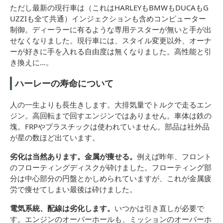
ただし最新の現行車は（これはHARLEYもBMWもDUCAもG
UZZIも全て共通）インジェクションも含めコンピューター
制御。ディーラーに有るような専用テスターが無いと手が出
せなくなりました。現行車には、スタイル変更以外、オーナ
ーが好きに手を入れる自由度は無くなりました。高性能と引
き換えに…。
ハーレーの寿命について
人の一生よりも長生きします。大排気量でトルクで走るエン
ジン。高回転まで回すエンジンではありません。車体は鉄の
塊。FRPやプラスチックは使われていません。部品は社外品
が星の数ほど出ています。
劣化は当然あります。金属が痩せる。
例えば昨年、フロント
のフローティングディスクが砕けました。フローティング部
分は中心部分の円盤とかしめられていますが、これが金属疲
労で痩せてしまい最後は砕けました。
電気系統、配線は劣化します。
いつかは引き直しが必要で
す。エンジンのオーバーホールも、ミッションのオーバーホ