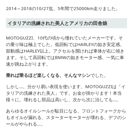
2014～2018の10/27迄、5年間で25000km走りました。
イタリアの洗練された美人とアメリカの田舎娘
MOTOGUZZI、10代の頃から憧れていたメーカーです。そ
の乗り味は極上でした。低回転ではHARLEYの如き安定感。
鼓動感はHARLEY以上。アクセルを開ければ車体が右に傾き
ます。そして高回転ではBMWの如きモーター感、一気に車
速が跳ね上がります。
乗れば乗るほど楽しくなる、そんなマシン
でした。
しかし…。分かり易い表現を使います。MOTOGUZZIは「イ
タリアの洗練された美人」です。お金が掛かります！本当
様々に。壊れるし部品は高いし、次から次に治しても…。
あらゆるオイルシールが駄目になる、フロントフォークから
もオイルが漏れる、スターターモーターが壊れる、デフのシ
ールがやられる…。