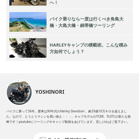
へ！
バイク乗りなら一度は行くべき角島大
橋・大島大橋・錦帯橋ツーリング
HARLEYキャンプの積載術。こんな積み
方如何でしょう？
YOSHINORI
バイクに乗って36年。愛車は90年式のHarley Davidson 。齢29歳10万キロを超えまし
た。なので、とうとうマシンを買い換え・・・。キャブモデルのTC88、FLSTCが新たな相
棒です！youtubeにツーリングやキャンプ動画をあげています。宜しければご覧下さい。