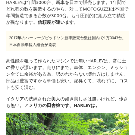
HARLEYは年間3000台、新車を日本で販売します。1年間で
どれ程の数を製造するのやら。対してMOTOGUZZIは本国で
年間製造できる台数が3000台。もう圧倒的に組み立て精度
が異なります。
信頼度が違います
。
2017年のハーレーダビッドソン新車販売台数は国内で1万0043台。
日本自動車輸入組合が発表
高性能を狙って作られたマシンでは無いHARLEYは、常に土
の香りが漂います。走りにまで。車体、エンジン、ミッショ
ン全てに余裕がある為、訳のわからない壊れ方はしません。
部品は豊富ですから単価も安い。泥臭くて、壊れずに、コス
トも安く済む。
イタリアの洗練された美人の如き美しさは無いけれど、儚さ
も無い。
アメリカの田舎娘です、HARLEYは。