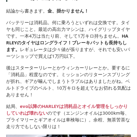
結論から書きます。
金、掛かりません！
バッテリーは消耗品。何に乗ろうといずれは交換です。タイ
ヤも同じこと。最近の高出力マシンは、ハイグリップタイヤ
です。一本4万は当たり前、そして1万キロ持ちません。
HA
RLEYのタイヤはロングライフ！ブレーキパットも長持ちし
ます。
レギュレータは少々値が張りますが、それでも安いパ
ーツショップで買えば1万円以下。
後はスターターリレーとかウィンカーリレーとか。要するに
「消耗品」程度なのです。ミッションのリターンスプリング
が折れ、ギアが噛んでしまうトラブルはありましたがね。ベ
ルトドライブのベルト、10万キロを超えてなお切れる気配は
ありません！
結局、
evo以降のHARLEYは消耗品とオイル管理をしっかり
していれば壊れない
のです（エンジンオイルは3000km毎、
プライマリーとギアオイルは車検毎に）。余程、無茶苦茶な
走り方でもしない限りは！