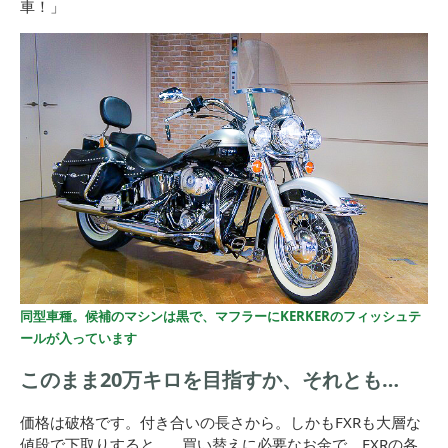
車！」
同型車種。候補のマシンは黒で、マフラーにKERKERのフィッシュテ
ールが入っています
このまま20万キロを目指すか、それとも…
価格は破格です。付き合いの長さから。しかもFXRも大層な
値段で下取りすると…。買い替えに必要なお金で、FXRの各