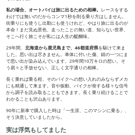
私の場合、オートバイは旅に出るための相棒。
レースをする
わけでは無いのだからコンマ1秒を削る乗り方はしません。
街乗りにも使うし出勤にも使うけれど、やはり旅に出るのが
本命！まだ見ぬ景色、走ったことの無い道、知らない世界、
そこへ行く旅こそが私には人生の醍醐味。
29年間、
北海道から鹿児島まで、46都道府県
を駆けて来ま
した。思い出は尽きません。車体に付いた傷、錆の一つにま
で思い出が染み込んでいます。29年間10万キロの想い。そ
う易々と手放せない、正しく文字通りの相棒。
長く乗れば乗る程、そのバイクへの想い入れのみならずメカ
にも精通して来ます。音や振動、バイクが発する様々な信号
から調子を読み取ることもできます。長く乗り続けることで
わかることも沢山あります。
90年に新車で購入した時は「一生涯、このマシンに乗る」、
そう決意していましたから。
実は浮気もしてました