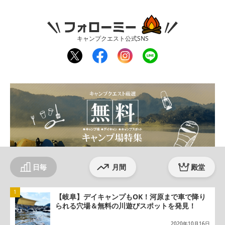
フォローミー
キャンプクエスト公式SNS
twit
fac
inst
line
ter
ebo
agr
ok
am
日毎
月間
殿堂
【岐阜】デイキャンプもOK！河原まで車で降り
られる穴場＆無料の川遊びスポットを発見！
2020年10月16日