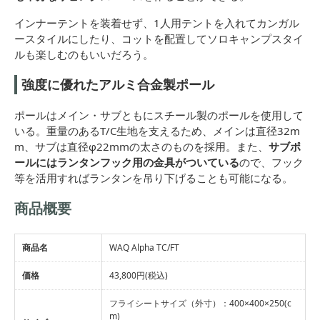
インナーテントを装着せず、1人用テントを入れてカンガル
ースタイルにしたり、コットを配置してソロキャンプスタイ
ルも楽しむのもいいだろう。
強度に優れたアルミ合金製ポール
ポールはメイン・サブともにスチール製のポールを使用して
いる。重量のあるT/C生地を支えるため、メインは直径32m
m、サブは直径φ22mmの太さのものを採用。また、
サブポ
ールにはランタンフック用の金具がついている
ので、フック
等を活用すればランタンを吊り下げることも可能になる。
商品概要
商品名
WAQ Alpha TC/FT
価格
43,800円(税込)
フライシートサイズ（外寸）：400×400×250(c
m)