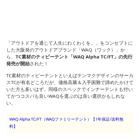
「アウトドアを通じて人生にわくわくを。」をコンセプトに
した大阪発のアウトドアブランド「WAQ（ワック）」か
ら、
TC素材のティピーテント「WAQ Alpha TC/FT」の先行
発売が開始
された！
TC素材のティピーテントといえばテンマクデザインのサーカ
スTCが有名どころだが、価格高騰＆入手困難で諦めたかけて
いた方も多いはず。同様のスペックでインナーテントも付い
てかつコスパも良いWAQを選ぶのは良い選択かもしれな
い。
WAQ Alpha TC/FT（WAQファミリーテント）【1年保証/送料無
料】