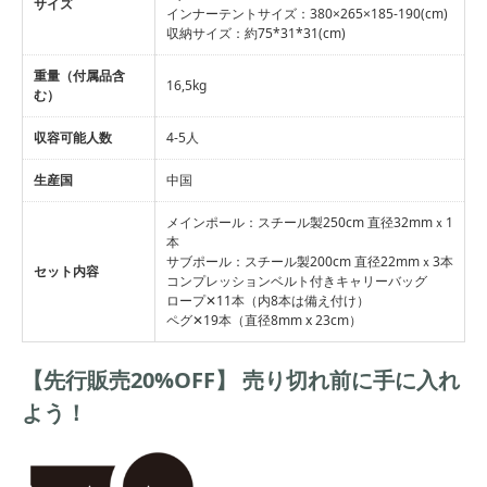
サイズ
インナーテントサイズ：380×265×185-190(cm)
収納サイズ：約75*31*31(cm)
重量（付属品含
16,5kg
む）
収容可能人数
4-5人
生産国
中国
メインポール：スチール製250cm 直径32mmｘ1
本
サブポール：スチール製200cm 直径22mmｘ3本
セット内容
コンプレッションベルト付きキャリーバッグ
ロープ✕11本（内8本は備え付け）
ペグ✕19本（直径8mm x 23cm）
【先行販売20%OFF】 売り切れ前に手に入れ
よう！