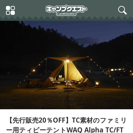
Skip
Primary
to
search
Menu
content
【先行販売20％OFF】TC素材のファミリ
ー用ティピーテントWAQ Alpha TC/FT