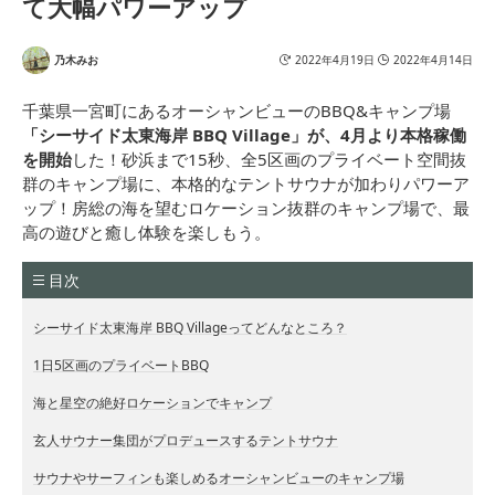
て大幅パワーアップ
乃木みお
2022年4月19日
2022年4月14日
千葉県一宮町にあるオーシャンビューのBBQ&キャンプ場
「シーサイド太東海岸 BBQ Village」が、4月より本格稼働
を開始
した！砂浜まで15秒、全5区画のプライベート空間抜
群のキャンプ場に、本格的なテントサウナが加わりパワーア
ップ！房総の海を望むロケーション抜群のキャンプ場で、最
高の遊びと癒し体験を楽しもう。
目次
シーサイド太東海岸 BBQ Villageってどんなところ？
1日5区画のプライベートBBQ
海と星空の絶好ロケーションでキャンプ
玄人サウナー集団がプロデュースするテントサウナ
サウナやサーフィンも楽しめるオーシャンビューのキャンプ場