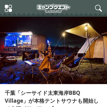
Skip
Primary
to
search
Menu
content
千葉「シーサイド太東海岸BBQ
Village」が本格テントサウナも開始し