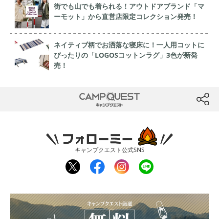
街でも山でも着られる！アウトドアブランド「マ
ーモット」から直営店限定コレクション発売！
ネイティブ柄でお洒落な寝床に！一人用コットに
ぴったりの「LOGOSコットンラグ」3色が新発
売！
CAMP QUEST
btn
フォローミー
キャンプクエスト公式SNS
twit
fac
inst
line
ter
ebo
agr
ok
am