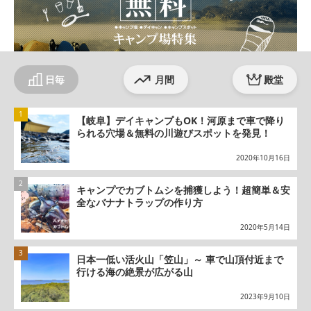
日毎
月間
殿堂
【岐阜】デイキャンプもOK！河原まで車で降り
られる穴場＆無料の川遊びスポットを発見！
2020年10月16日
キャンプでカブトムシを捕獲しよう！超簡単＆安
全なバナナトラップの作り方
2020年5月14日
日本一低い活火山「笠山」～ 車で山頂付近まで
行ける海の絶景が広がる山
2023年9月10日