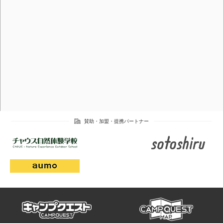
campmap
campquest