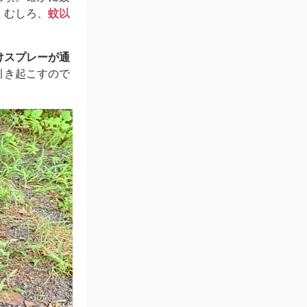
。むしろ、
蚊以
けスプレーが通
引き起こすので