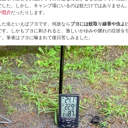
でした。しかし、キャンプ場にいるのは蚊だけではありません
が厄介
だったりします。
した虫といえばブヨです。何故なら
ブヨには蚊取り線香や虫よ
です。しかもブヨに刺されると、激しいかゆみや腫れの症状を
す。筆者はブヨに噛まれて後日苦しみました。