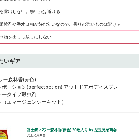
を露出しない。黒い服は避ける
柔軟剤や香水は虫が好む匂いなので、香りの強いものは避ける
べ物を出しっ放しにしない
たいギア
ワー森林香(赤色)
ポーション(perfectpotion) アウトドアボディスプレー
レータイプ殺虫剤
ト（エマージェンシーキット）
富士錦 パワー森林香(赤色) 30巻入り by 児玉兄弟商会
児玉兄弟商会