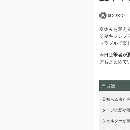
ヨシダケン
夏休みを迎え
そ夏キャンプ
トラブルで楽
今日は
筆者が
アもまとめて
目次
見知らぬ虫た
タープの影が
シェルターが