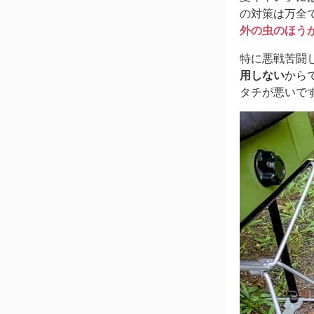
の対策は万全
外の虫のほう
特に悪戦苦闘
用しない
から
タチが悪いで