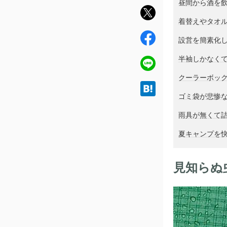
昼間から酒を
twit
着替えやタオル
ter
fac
設営を簡素化
ebo
半袖しかなく
ok
line
クーラーボッ
hat
ゴミ袋が悲惨
ena
雨具が無くて
夏キャンプを
見知らぬ