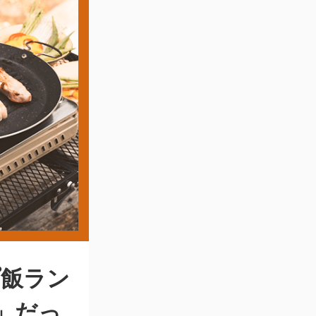
プ飯ラン
」だっ