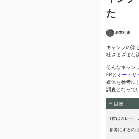
た
岩本利達
キャンプの楽
社さまざまな
そんなキャン
ERと
オートサ
媒体を参考に
調査となって
目次
1位はカレー、
参考にするのはY