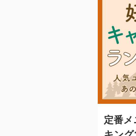
定番メ
キング