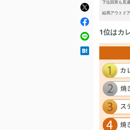
下位回答も見
twit
結局アウトド
ter
fac
ebo
1位はカ
ok
line
hat
ena