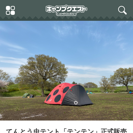
Skip
Primary
to
search
Menu
content
OUTDOOR MAN(アウトド
アマン) TEN-TEN テンテン
ドーム型テント KOTT-002
R | キャンプ アウトドア
かわいい キュート グラン
ピング 目立つ グランドシ
ート付き | 4~5人用 大型
サイズ│使用時サイズ 約W
3000×D4800×H1900ｍｍ
インナーサイズ 約W2850
×D2850×H1800ｍｍ
てんとう虫テント「テンテン」正式販売