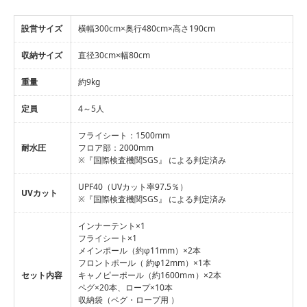
設営サイズ
横幅300cm×奥行480cm×高さ190cm
収納サイズ
直径30cm×幅80cm
重量
約9kg
定員
4～5人
フライシート：1500mm
耐水圧
フロア部：2000mm
※『国際検査機関SGS』 による判定済み
UPF40（UVカット率97.5％）
UVカット
※『国際検査機関SGS』 による判定済み
インナーテント×1
フライシート×1
メインポール（約φ11mm）×2本
フロントポール（ 約φ12mm）×1本
セット内容
キャノピーポール（約1600mｍ）×2本
ペグ×20本、ロープ×10本
収納袋（ペグ・ロープ用 ）