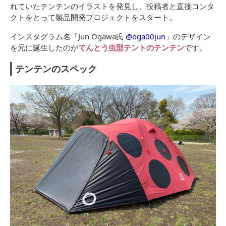
れていたテンテンのイラストを発見し、投稿者と直接コンタ
クトをとって製品開発プロジェクトをスタート。
インスタグラム名「Jun Ogawa氏
@oga00jun
」のデザイン
を元に誕生したのが
てんとう虫型テントのテンテン
です。
テンテンのスペック