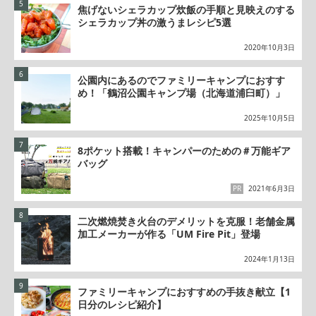
焦げないシェラカップ炊飯の手順と見映えのする
シェラカップ丼の激うまレシピ5選
2020年10月3日
公園内にあるのでファミリーキャンプにおすす
め！「鶴沼公園キャンプ場（北海道浦臼町）」
2025年10月5日
8ポケット搭載！キャンパーのための＃万能ギア
バッグ
PR
2021年6月3日
二次燃焼焚き火台のデメリットを克服！老舗金属
加工メーカーが作る「UM Fire Pit」登場
2024年1月13日
ファミリーキャンプにおすすめの手抜き献立【1
日分のレシピ紹介】