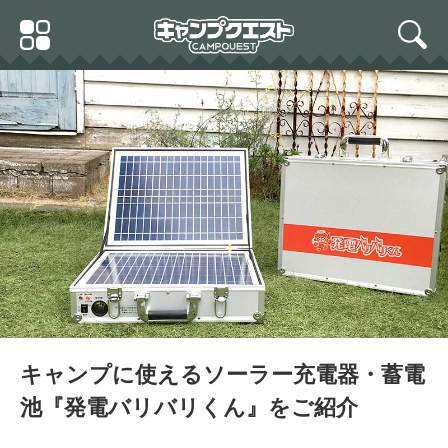
Skip
Primary
to
search
Menu
content
ポータブルソーラー蓄電池
『発電バリバリくん』AC1
00V入出力 トランク型 90
000mAh/250W
キャンプに使えるソーラー充電器・蓄電
池『発電バリバリくん』をご紹介