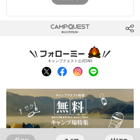
CAMP QUEST
btn
フォローミー
キャンプクエスト公式SNS
twit
fac
inst
line
ter
ebo
agr
ok
am