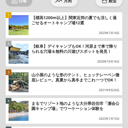
日毎
月間
殿堂
【標高1200m以上】関東近郊の夏でも涼しく過
ごせるオートキャンプ場12選
2023年7月14日
【岐阜】デイキャンプもOK！河原まで車で降り
られる穴場＆無料の川遊びスポットを発見！
2020年10月16日
山小屋のような形のテント、ヒュッテレーベン徹
底レビュー。真夏から真冬までこれ一つでOK！
2021年9月24日
まるでリゾート地のような大分県佐伯市「瀬会公
園キャンプ場」でワーケーション体験を
2023年1月15日