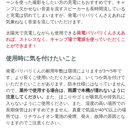
ーンを使った撮影をしたい方の充電にもおすすめです。キャ
ンプに欠かせない音楽を流すスピーカーも長時間流している
と充電は切れてしまいますが、発電バリバリくんさえあれば
気兼ねなく音楽を流していただけます。
太陽光で充電しながらも使用できる
発電バリバリくんさえあ
れば、ストレスなく、キャンプ場で電源を使っていただくこ
とができます！
使用時に気を付けたいこと
発電バリバリくんの耐用年数は環境によりますが3〜5年で
す。より長くご使用いただくためには、いくつか気を付けて
いただきたいことがあります。防水仕様にはなっていません
ので、
屋外で使用する場合は、雨露で本機が濡れないように
注意してください。
また、ほこりやゴミが吸気孔や排気孔に
入らないようにご使用ください。また、湿度の高い場所での
長期保管はおすすめできません。真夏で気温が40℃以上の場
所では、リチウムイオン電池の発煙、発火、故障の原因とな
りますのでご注意ください。