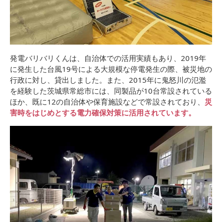
発電バリバリくんは、自治体での活用実績もあり、2019年
に発生した台風19号による大規模な停電発生の際、被災地の
行政に対し、貸出しました。また、2015年に鬼怒川の氾濫
を経験した茨城県常総市には、同製品が10台常設されている
ほか、既に12の自治体や保育施設などで常設されており、
災
害時をはじめとする電力確保対策に活用されています。