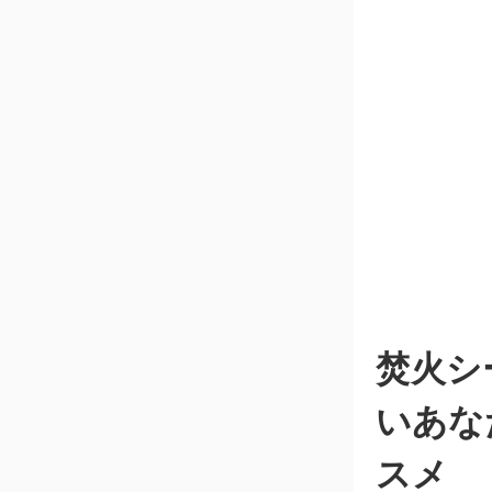
焚火シ
いあな
スメ