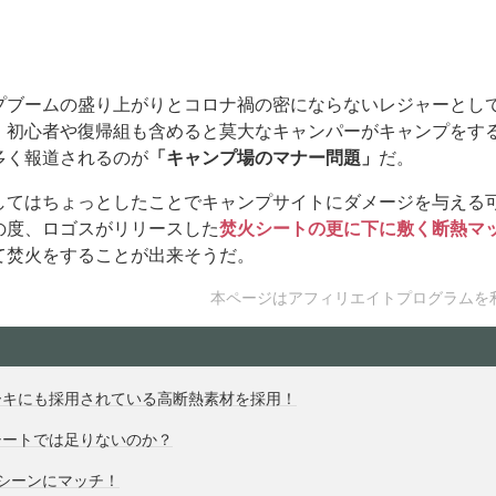
プブームの盛り上がりとコロナ禍の密にならないレジャーとし
。初心者や復帰組も含めると莫大なキャンパーがキャンプをす
多く報道されるのが
「キャンプ場のマナー問題」
だ。
してはちょっとしたことでキャンプサイトにダメージを与える
の度、ロゴスがリリースした
焚火シートの更に下に敷く断熱マ
て焚火をすることが出来そうだ。
本ページはアフィリエイトプログラムを
ーキにも採用されている高断熱素材を採用！
シートでは足りないのか？
シーンにマッチ！