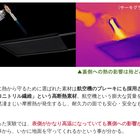
に熱から守るために選ばれた素材は
航空機のブレーキにも採用
ロニトリル繊維」という高断熱素材
。航空機という膨大な質量
然凄まじい摩擦熱が発生するし、耐久力の面でも安心・安全な
った実験では、
表側がかなり高温になっていても裏側への影響
事から、いかに地面を守ってくれるかという事が分かる。