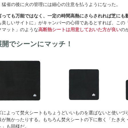
、猛省の後に火の管理には細心の注意を払うようになった。
言っても万能ではなく、一定の時間高熱にさらされれば芝にも
も美しいサイトに」がキャンパーの心得であるとすれば、この「
クマット」のような
高断熱シートは用意しておいた方が良い
の
展開でシーンにマッチ！
ズによって焚火シートもちょうどいいものを選ばないと使いづ
味が無かったりする。もちろん焚火シートの下に敷く「たき火・B
ト」も同様だ。