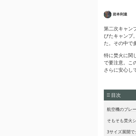
岩本利達
第二次キャン
びたキャンプ
た。その中で
特に焚火に関
で要注意。こ
さらに安心し
目次
航空機のブレ
そもそも焚火
3サイズ展開で