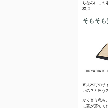
ちなみにこの
格点。
そもそも
直火不可のサ
いの？と思う
かく言う私も
に薪が落ちて