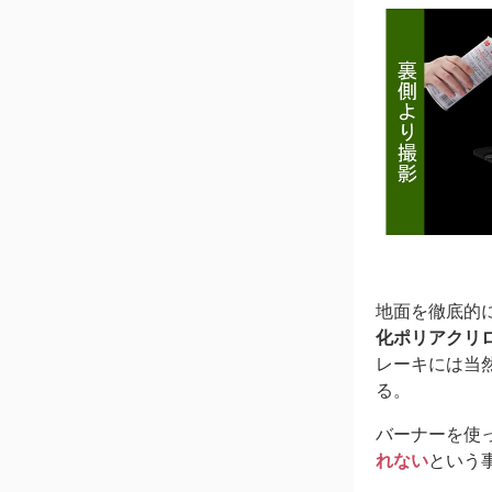
地面を徹底的
化ポリアクリ
レーキには当
る。
バーナーを使
れない
という