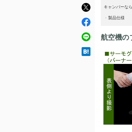
twit
キャンパーな
ter
製品仕様
fac
ebo
航空機の
ok
line
hat
ena