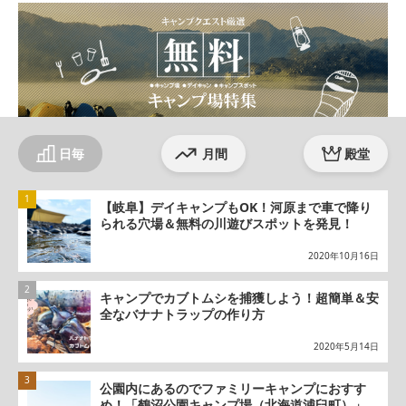
日毎
月間
殿堂
【岐阜】デイキャンプもOK！河原まで車で降り
られる穴場＆無料の川遊びスポットを発見！
2020年10月16日
キャンプでカブトムシを捕獲しよう！超簡単＆安
全なバナナトラップの作り方
2020年5月14日
公園内にあるのでファミリーキャンプにおすす
め！「鶴沼公園キャンプ場（北海道浦臼町）」