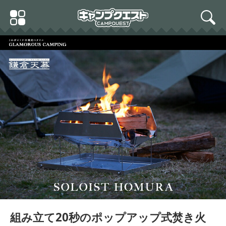
Skip
Primary
to
search
Menu
content
組み立て20秒のポップアップ式焚き火