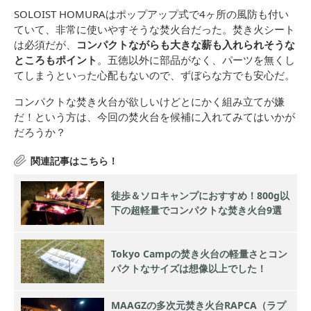
SOLOIST HOMURAはポップアップ式で4ヶ所の風防も付い
ていて、非常に使いやすそうな焚火台だった。焚き火シート
は必須だが、
コンパクトながらも大きな薪も入れられそうな
ところもポイント
。五徳以外に部品がなく、パーツを無くし
てしまうといった心配もないので、ずぼらな方でも安心だ。
コンパクトな焚き火台が欲しいけどとにかく組み立てが嫌
だ！という方は、今回の焚火台を候補に入れてみてはいかが
だろうか？
徒歩＆ソロキャンプにおすすめ！800g以
下の超軽量でコンパクトな焚き火台9選
Tokyo Campの焚き火台の軽量さとコン
パクトなサイズは想像以上でした！
MAAGZの多次元焚き火台RAPCA（ラプ