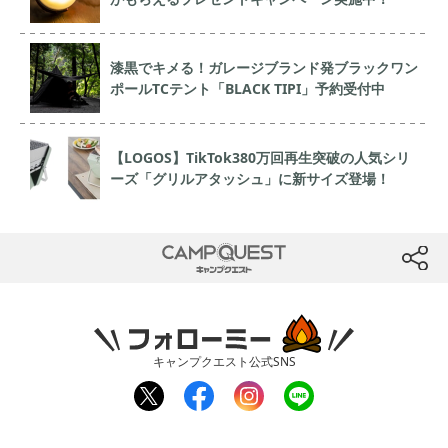
漆黒でキメる！ガレージブランド発ブラックワン
ポールTCテント「BLACK TIPI」予約受付中
【LOGOS】TikTok380万回再生突破の人気シリ
ーズ「グリルアタッシュ」に新サイズ登場！
CAMP QUEST
btn
フォローミー
キャンプクエスト公式SNS
twit
fac
inst
line
ter
ebo
agr
ok
am