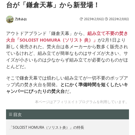
台が「鎌倉天幕」から新登場！
乃木みお
2023年2月6日
2022年2月8日
アウトドアブランド「鎌倉天幕」から、
組み立て不要の焚き
火台「SOLOIST HOMURA（ソリスト 炎）」
が2月1日より
新しく発売された。焚火台は各メーカーから数多く販売され
ているけれど、組み立てが簡単なものはサイズが大きい、サ
イズが小さいものは少なからず組み立てが必要なのものがほ
とんどだ。
そこで鎌倉天幕では煩わしい組み立てが一切不要のポップア
ップ式の焚き火台を開発。
とにかく準備時間を短くしたいキ
ャンパーにぴったりの焚火台
だ。
本ページはアフィリエイトプログラムを利用しています。
目次
「SOLOIST HOMURA（ソリスト炎）」の特長