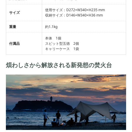
使用サイズ：D272×W340×H235 mm
サイズ
収納サイズ：D146×W340×H36 mm
重量
約1.1kg
本体 1個
付属品
スピット型五徳 2個
キャリーケース 1袋
煩わしさから解放される新発想の焚火台