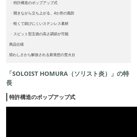
特許構造のポップアップ式
開きながら立ち上がる、4か所の風防
軽くて錆びにくいステンレス素材
スピット型五徳の高さ調節が可能
商品仕様
煩わしさから解放される新発想の焚火台
「SOLOIST HOMURA（ソリスト炎）」の特
長
特許構造のポップアップ式