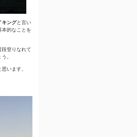
イキング
と言い
基本的なことを
。
普段登りなれて
ょう。
と思います。