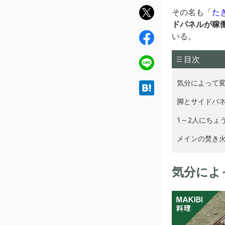
twit
その名も
「
た
ter
ドパネルが稼
fac
いる。
ebo
目次
ok
line
気分によって変
hat
ena
脚とサイドパ
1～2人にちょ
メインの焚き
気分によ