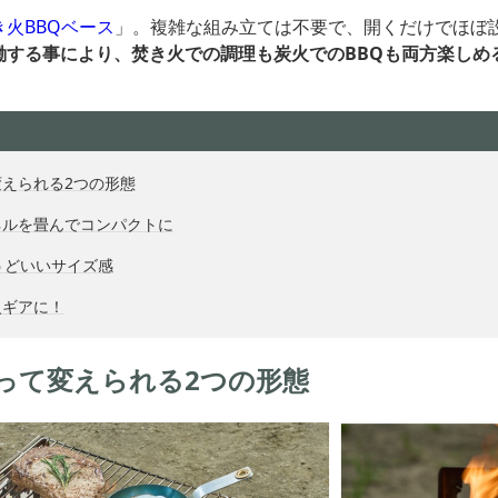
き火BBQベース
」。複雑な組み立ては不要で、開くだけでほぼ
働する事により、焚き火での調理も炭火でのBBQも両方楽しめ
えられる2つの形態
ネルを畳んでコンパクトに
うどいいサイズ感
火ギアに！
って変えられる2つの形態