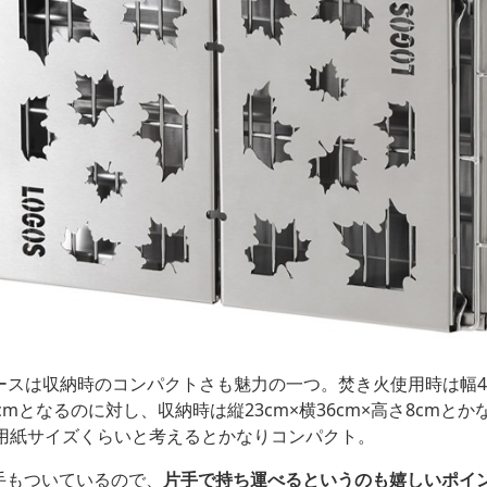
ースは収納時のコンパクトさも魅力の一つ。焚き火使用時は幅42.
32cmとなるのに対し、収納時は縦23cm×横36cm×高さ8cmと
4用紙サイズくらいと考えるとかなりコンパクト。
手もついているので、
片手で持ち運べるというのも嬉しいポイ