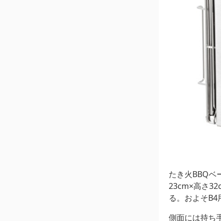
たき火BBQベ
23cm×高さ
る。およそB
側面には持ち