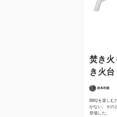
焚き火
き火台
岩本利達
BBQを楽しむ
がない。その
登場した。