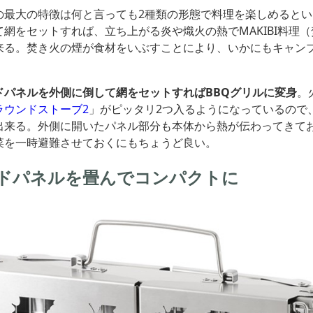
の最大の特徴は何と言っても2種類の形態で料理を楽しめると
網をセットすれば、立ち上がる炎や熾火の熱でMAKIBI料理
来る。焚き火の煙が食材をいぶすことにより、いかにもキャン
ドパネルを外側に倒して網をセットすればBBQグリルに変身
。
ラウンドストーブ2
」がピッタリ2つ入るようになっているので
出来る。外側に開いたパネル部分も本体から熱が伝わってきて
菜を一時避難させておくにもちょうど良い。
ドパネルを畳んでコンパクトに